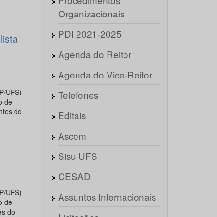
Procedimentos
Organizacionais
PDI 2021-2025
ista
Agenda do Reitor
Agenda do Vice-Reitor
AP/UFS)
Telefones
o de
ntes do
Editais
Ascom
Sisu UFS
CESAD
AP/UFS)
Assuntos Internacionais
o de
es do
Licitações