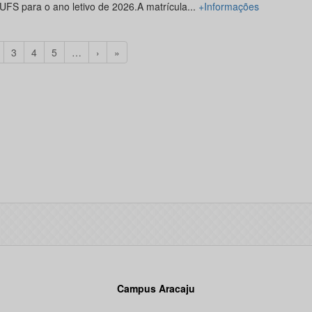
FS para o ano letivo de 2026.A matrícula...
+Informações
3
4
5
…
›
»
Campus Aracaju