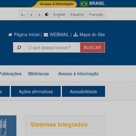
BRASIL
a+
a-
a
English
Español
Français
Página Inicial
|
WEBMAIL
|
Mapa do Site
Publicações
Bibliotecas
Acesso à informação
a
Ações afirmativas
Acessibilidade
Sistemas integrados