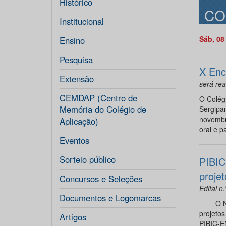
Histórico
CO
Institucional
Sáb, 08
Ensino
Pesquisa
X Enc
Extensão
será re
CEMDAP (Centro de
O Colég
Memória do Colégio de
Sergipa
novembr
Aplicação)
oral e p
Eventos
Sorteio público
PIBIC
projet
Concursos e Seleções
Edital 
Documentos e Logomarcas
O NEPEE
projeto
Artigos
PIBIC-E