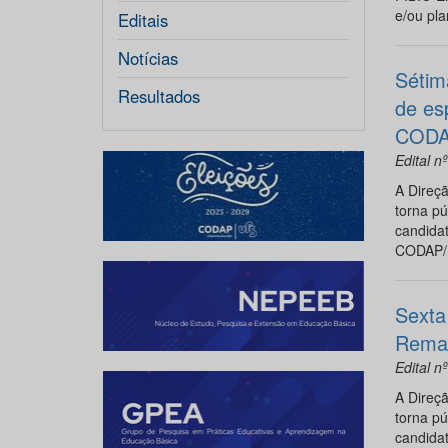
e/ou pla
Editais
Notícias
Sétim
Resultados
de es
CODA
Edital 
A Direç
torna pú
candida
CODAP/U
Sexta
Reman
Edital 
A Direç
torna pú
candida