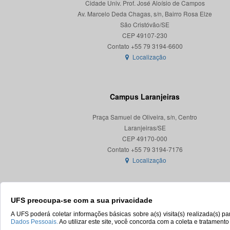
Cidade Univ. Prof. José Aloísio de Campos
Av. Marcelo Deda Chagas, s/n, Bairro Rosa Elze
São Cristóvão/SE
CEP 49107-230
Localização
Campus Laranjeiras
Praça Samuel de Oliveira, s/n, Centro
Laranjeiras/SE
CEP 49170-000
Localização
UFS preocupa-se com a sua privacidade
A UFS poderá coletar informações básicas sobre a(s) visita(s) realizada(s) 
Dados Pessoais.
Ao utilizar este site, você concorda com a coleta e tratament