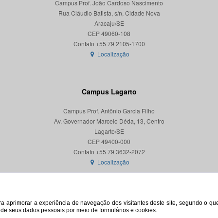
Campus Prof. João Cardoso Nascimento
Rua Cláudio Batista, s/n, Cidade Nova
Aracaju/SE
CEP 49060-108
Localização
Campus Lagarto
Campus Prof. Antônio Garcia Filho
Av. Governador Marcelo Déda, 13, Centro
Lagarto/SE
CEP 49400-000
Localização
para aprimorar a experiência de navegação dos visitantes deste site, segundo o q
o de seus dados pessoais por meio de formulários e cookies.
© 2026. Todos os direitos reservados. Universidade Federal de Sergipe