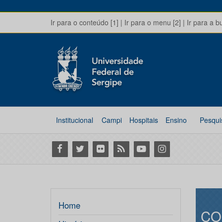
Ir para o conteúdo [1]
|
Ir para o menu [2]
|
Ir para a b
Institucional
Campi
Hospitais
Ensino
Pesqui
Facebook
Twitter
Flickr
RSS
Youtube
Instagram
Home
CO