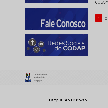
CODAP/U
1
2
Campus São Cristóvão