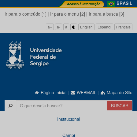
BRASIL
Ir para o conteúdo [1]
|
Ir para o menu [2]
|
Ir para a busca [3]
a+
a-
a
English
Español
Français
Página Inicial
|
WEBMAIL
|
Mapa do Site
Institucional
Campi