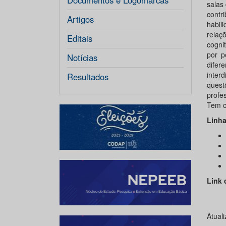
Documentos e Logomarcas
salas
contr
Artigos
habil
relaç
Editais
cogni
por p
Notícias
difer
inter
Resultados
quest
profe
Tem c
Linha
Link 
Atual