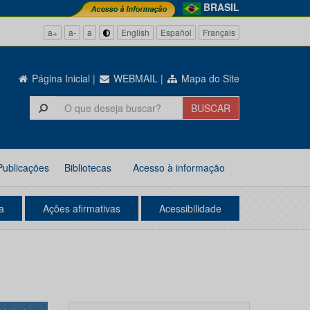
BRASIL
a+
a-
a
English
Español
Français
Página Inicial
|
WEBMAIL
|
Mapa do Site
Publicações
Bibliotecas
Acesso à informação
a
Ações afirmativas
Acessibilidade