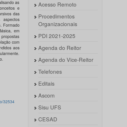
alisando as
Acesso Remoto
onceitos e
ursivos das
Procedimentos
s aspectos
Organizacionais
em. Formado
Básica, em
PDI 2021-2025
 propostas
relação com
Agenda do Reitor
ndidos aos
gularmente.
Agenda do Vice-Reitor
o.
Telefones
Editais
Ascom
po/32534
Sisu UFS
CESAD