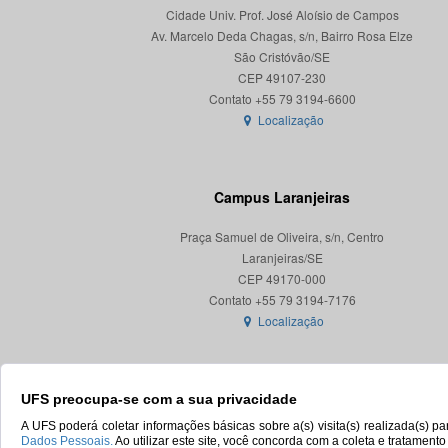
Cidade Univ. Prof. José Aloísio de Campos
Av. Marcelo Deda Chagas, s/n, Bairro Rosa Elze
São Cristóvão/SE
CEP 49107-230
Localização
Campus Laranjeiras
Praça Samuel de Oliveira, s/n, Centro
Laranjeiras/SE
CEP 49170-000
Localização
UFS preocupa-se com a sua privacidade
A UFS poderá coletar informações básicas sobre a(s) visita(s) realizada(s) 
Dados Pessoais.
Ao utilizar este site, você concorda com a coleta e tratament