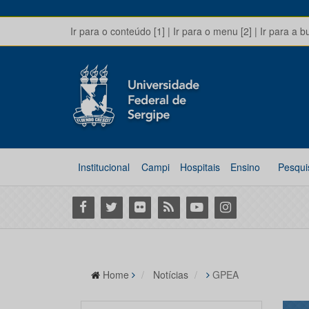
Ir para o conteúdo [1]
|
Ir para o menu [2]
|
Ir para a b
Institucional
Campi
Hospitais
Ensino
Pesqui
Facebook
Twitter
Flickr
RSS
Youtube
Instagram
Home
Notícias
GPEA