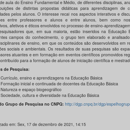
 de aula do Ensino Fundamental e Médio, de diferentes disciplinas, an
ibuições de distintas propostas didáticas para aprendizagem de c
idades pelos alunos. O interesse recai nos aspectos interativos e disc
ões entre professores e alunos e entre alunos, bem como no
tivos, afetivos e éticos envolvidos no processo de ensino-aprendizag
esquisadores que, em sua maioria, estão inseridos na Educação 
entes campos do conhecimento, o grupo tem elaborado e analisado
disciplinares de ensino, em que os conteúdos são desenvolvidos em 
ões sociais e ambientais. Os resultados de suas pesquisas são expa
ssores atuantes e em formação em eventos científicos promovidos re
ontribuído para a formação de alunos de iniciação científica e mestrad
s de Pesquisa:
Currículo, ensino e aprendizagens na Educação Básica
Formação inicial e continuada de docentes da Educação Básica
Natureza e espaço biogeográfico
Sociedade, cultura e diversidade na Educação Básica
do Grupo de Pesquisa no CNPQ:
http://dgp.cnpq.br/dgp/espelhogru
izado em: Sex, 17 de dezembro de 2021, 14:15