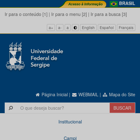
BRASIL
Ir para o conteúdo [1]
|
Ir para o menu [2]
|
Ir para a busca [3]
a+
a-
a
English
Español
Français
Página Inicial
|
WEBMAIL
|
Mapa do Site
Institucional
Campi