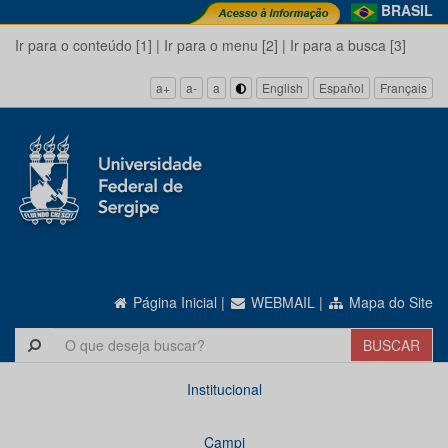
BRASIL
Ir para o conteúdo [1]
|
Ir para o menu [2]
|
Ir para a busca [3]
a+
a-
a
English
Español
Français
Página Inicial
|
WEBMAIL
|
Mapa do Site
Institucional
Campi