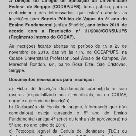
A
Direção do Colégio de Aplicação da Universidade
Federal de Sergipe (CODAP/UFS),
torna público, para o
conhecimento dos interessados, que estarão abertas as
inscrições para
Sorteio Público de Vagas do 6º ano do
Ensino Fundamental
(antiga 5ª série)
, ano letivo 2019, de
acordo com a Resolução n° 31/2008/CONSU/UFS
(Regimento Interno do CODAP).
As inscrições ficarão abertas no período de 19 a 23 de
novembro de 2018, das 9h às 17h, no CODAP/UFS, na
Cidade Universitária Professor José Aloísio de Campos, Av.
Marechal Rondon, s/n, bairro Rosa Elze, São Cristóvão,
Sergipe.
Documentos necessários para inscrição:
a) Ficha de Inscrição devidamente preenchida e sem
rasuras (disponibilizada nos sites oficiais, ou no CODAP,
durante o período de inscrição).
b) Declaração da Escola de origem, informando que o(a)
candidato(a) esteja cursando o 5º ano do Ensino
Fundamental (antiga 4ª série) ou tenha sido aprovado(a) no
5º ano, no ano letivo de 2018.
c) Fotocópia legível da Cédula de Identidade (R.G.) ou