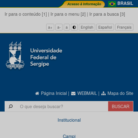
BRASIL
Ir para o conteúdo [1]
|
Ir para o menu [2]
|
Ir para a busca [3]
a+
a-
a
English
Español
Français
Página Inicial
|
WEBMAIL
|
Mapa do Site
Institucional
Campi