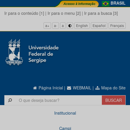
BRASIL
Ir para o conteúdo [1]
|
Ir para o menu [2]
|
Ir para a busca [3]
a+
a-
a
English
Español
Français
Página Inicial
|
WEBMAIL
|
Mapa do Site
Institucional
Campi