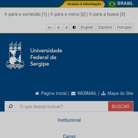
BRASIL
Ir para o conteúdo [1]
|
Ir para o menu [2]
|
Ir para a busca [3]
a+
a-
a
English
Español
Français
Página Inicial
|
WEBMAIL
|
Mapa do Site
Institucional
Campi