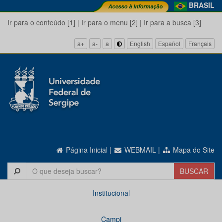
BRASIL
Ir para o conteúdo [1]
|
Ir para o menu [2]
|
Ir para a busca [3]
a+
a-
a
English
Español
Français
Página Inicial
|
WEBMAIL
|
Mapa do Site
Institucional
Campi