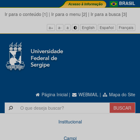
BRASIL
Ir para o conteúdo [1]
|
Ir para o menu [2]
|
Ir para a busca [3]
a+
a-
a
English
Español
Français
Página Inicial
|
WEBMAIL
|
Mapa do Site
Institucional
Campi