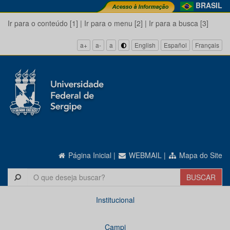
BRASIL
Ir para o conteúdo [1]
|
Ir para o menu [2]
|
Ir para a busca [3]
a+
a-
a
English
Español
Français
Página Inicial
|
WEBMAIL
|
Mapa do Site
Institucional
Campi