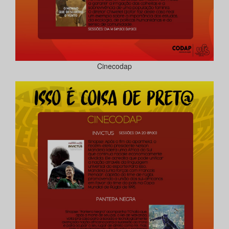
Cinecodap