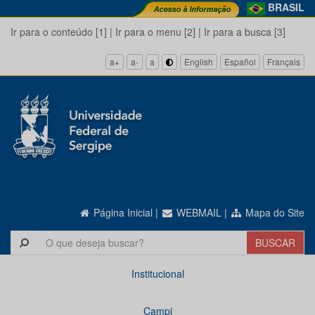
BRASIL
Ir para o conteúdo [1]
|
Ir para o menu [2]
|
Ir para a busca [3]
a+
a-
a
English
Español
Français
Página Inicial
|
WEBMAIL
|
Mapa do Site
Institucional
Campi