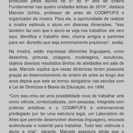
produzido pelos alunos do 6º ao 9º ano do Ensino
Fundamental nas quatro unidades letivas de 2019”, destaca
Marcelo Uchôa, professor de artes do CODAP/UFS e
organizador da mostra. Para ele, a oportunidade de realizar
a mostra estimula o aluno em diversas dimensões. “Isso
também faz com que o aluno se veja nos trabalhos: ele vem
aqui, identifica o trabalho dele, chama amigos e parentes
para ver. Acredito que seja extremamente prazeroso”, avalia.
Na mostra, estão expressas diferentes linguagens, como
desenhos, pinturas, colagens, modelagens, esculturas,
objetos diversos resultados diretos de atividades em sala de
aula. Marcelo explica que essas dinâmicas foram possíveis
graças ao desenvolvimento do ensino de artes ao longo dos
anos depois que este se tornou obrigatório nas escolas com
a Lei de Diretrizes e Bases da Educação, em 1996.
“Com isso,criou-se uma possibilidade nova de trabalhar arte
como ciência, contextualizada, com pesquisa, integrada com
práticas artísticas e o CODAP/UFS é extremamente
privilegiado por ter uma estrutura legal, um Laboratório de
Artes que permite desenvolver diversas linguagens, recursos
audiovisuais e material para trabalhar. Tudo isso estimula o
aluno a criar”, garante. Marcelo assegura ainda que o