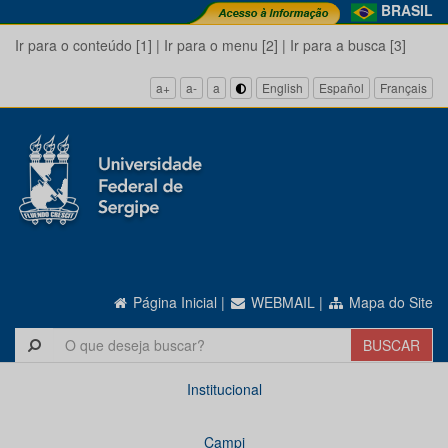
BRASIL
Ir para o conteúdo [1]
|
Ir para o menu [2]
|
Ir para a busca [3]
a+
a-
a
English
Español
Français
Página Inicial
|
WEBMAIL
|
Mapa do Site
Institucional
Campi