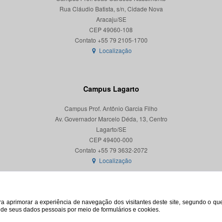
Rua Cláudio Batista, s/n, Cidade Nova
Aracaju/SE
CEP 49060-108
Localização
Campus Lagarto
Campus Prof. Antônio Garcia Filho
Av. Governador Marcelo Déda, 13, Centro
Lagarto/SE
CEP 49400-000
Localização
para aprimorar a experiência de navegação dos visitantes deste site, segundo o q
o de seus dados pessoais por meio de formulários e cookies.
© 2026. Todos os direitos reservados. Universidade Federal de Sergipe