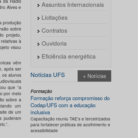
ia da Rádio
Assuntos Internacionais
dro Alves e
Licitações
da produção
ensão sobre
Contratos
o projeto,
relativas à
Ouvidoria
ojeto visou
Eficiência energética
ânicas vêm
, após ser
Notícias UFS
, os alunos
+ Notícias
diovisuais
cou que “a
Formação
ro por meio
Formação reforça compromisso do
são sobre a
Codap/UFS com a educação
stando um
inclusiva
dade de um
es puderam
Capacitação reuniu TAE’s e terceirizados
tc.”.
para fortalecer práticas de acolhimento e
acessibilidade