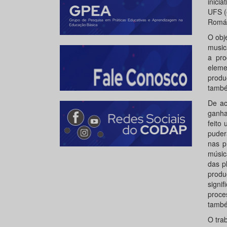
inici
UFS (
Romár
O obje
music
a pro
eleme
produ
també
De ac
ganha
feito
puder
nas p
músic
das p
prod
signi
proce
també
O trab