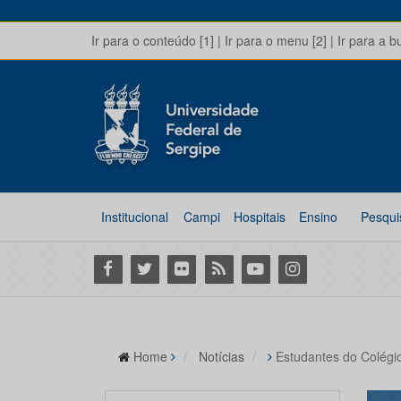
Ir para o conteúdo [1]
|
Ir para o menu [2]
|
Ir para a b
Institucional
Campi
Hospitais
Ensino
Pesqui
Facebook
Twitter
Flickr
RSS
Youtube
Instagram
Home
Notícias
Estudantes do Colégio