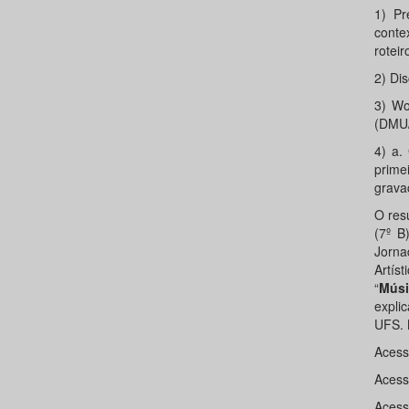
1) Pr
conte
roteir
2) Dis
3) Wo
(DMU
4) a.
prime
grava
O resu
(7º B
Jorna
Artís
“
Mús
expli
UFS. 
Acess
Acess
Aces