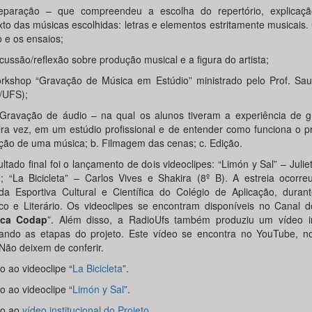
eparação – que compreendeu a escolha do repertório, explicaç
xto das músicas escolhidas: letras e elementos estritamente musicais.
o e os ensaios;
cussão/reflexão sobre produção musical e a figura do artista;
rkshop “Gravação de Música em Estúdio” ministrado pelo Prof. Saul
/UFS);
 Gravação de áudio – na qual os alunos tiveram a experiência de gr
ira vez, em um estúdio profissional e de entender como funciona o 
ção de uma música; b. Filmagem das cenas; c. Edição.
ltado final foi o lançamento de dois videoclipes: “Limón y Sal” – Juli
); “La Bicicleta” – Carlos Vives e Shakira (8º B). A estreia ocorr
da Esportiva Cultural e Científica do Colégio de Aplicação, duran
tico e Literário. Os videoclipes se encontram disponíveis no Canal
ica Codap
”. Além disso, a RadioUfs também produziu um vídeo ins
cando as etapas do projeto. Este vídeo se encontra no YouTube, n
Não deixem de conferir.
o ao videoclipe “
La Bicicleta
”.
o ao videoclipe “
Limón y Sal
”.
so ao
vídeo institucional do Projeto
.