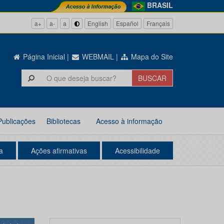
BRASIL
a+
a-
a
English
Español
Français
Página Inicial
|
WEBMAIL
|
Mapa do Site
Publicações
Bibliotecas
Acesso à informação
a
Ações afirmativas
Acessibilidade