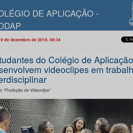
OLÉGIO DE APLICAÇÃO -
ODAP
19 de dezembro de 2019, 08:34
tudantes do Colégio de Aplicaçã
senvolvem videoclipes em trabal
erdisciplinar
to “Produção de Videoclipe”