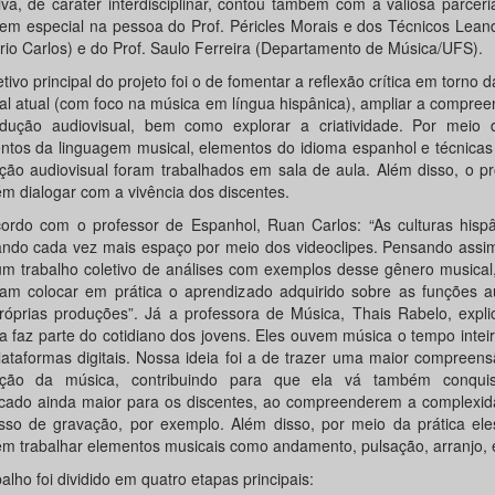
ativa, de caráter interdisciplinar, contou também com a valiosa parcer
em especial na pessoa do Prof. Péricles Morais e dos Técnicos Lean
io Carlos) e do Prof. Saulo Ferreira (Departamento de Música/UFS).
tivo principal do projeto foi o de fomentar a reflexão crítica em torno 
al atual (com foco na música em língua hispânica), ampliar a compre
dução audiovisual, bem como explorar a criatividade. Por meio d
ntos da linguagem musical, elementos do idioma espanhol e técnicas 
ção audiovisual foram trabalhados em sala de aula. Além disso, o pr
m dialogar com a vivência dos discentes.
ordo com o professor de Espanhol, Ruan Carlos: “As culturas hisp
ndo cada vez mais espaço por meio dos videoclipes. Pensando assim
 um trabalho coletivo de análises com exemplos desse gênero musical
am colocar em prática o aprendizado adquirido sobre as funções au
róprias produções”. Já a professora de Música, Thais Rabelo, expli
a faz parte do cotidiano dos jovens. Eles ouvem música o tempo intei
lataformas digitais. Nossa ideia foi a de trazer uma maior compreen
ução da música, contribuindo para que ela vá também conqui
ficado ainda maior para os discentes, ao compreenderem a complexi
sso de gravação, por exemplo. Além disso, por meio da prática el
m trabalhar elementos musicais como andamento, pulsação, arranjo, e
alho foi dividido em quatro etapas principais: