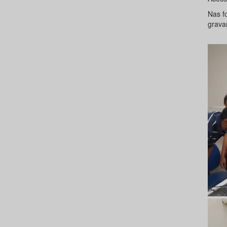
Nas f
grava