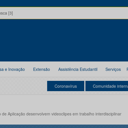
usca [3]
sa e Inovação
Extensão
Assistência Estudantil
Serviços
Coronavírus
Comunidade intern
 de Aplicação desenvolvem videoclipes em trabalho interdisciplinar