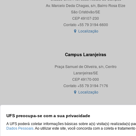
Av. Marcelo Deda Chagas, s/n, Bairro Rosa Elze
São Cristóvão/SE
CEP 49107-230
Localização
Campus Laranjeiras
Praça Samuel de Oliveira, s/n, Centro
Laranjeiras/SE
CEP 49170-000
Localização
UFS preocupa-se com a sua privacidade
A UFS poderá coletar informações básicas sobre a(s) visita(s) realizada(s) 
Dados Pessoais.
Ao utilizar este site, você concorda com a coleta e tratament