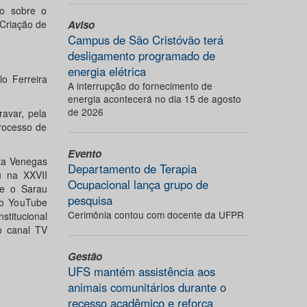
ão sobre o
Aviso
 Criação de
Campus de São Cristóvão terá
desligamento programado de
energia elétrica
o Ferreira
A interrupção do fornecimento de
energia acontecerá no dia 15 de agosto
de 2026
avar, pela
processo de
Evento
eta Venegas
Departamento de Terapia
eu na XXVII
Ocupacional lança grupo de
te o Sarau
pesquisa
 do YouTube
Cerimônia contou com docente da UFPR
titucional
o canal TV
Gestão
UFS mantém assistência aos
animais comunitários durante o
recesso acadêmico e reforça