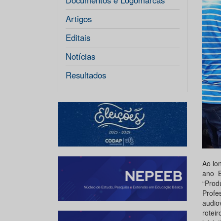
Documentos e Logomarcas
Artigos
Editais
Notícias
Resultados
Ao lo
ano B
“Prod
Profe
audio
rotei