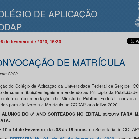
OLÉGIO DE APLICAÇÃO -
ODAP
06 de fevereiro de 2020, 15:30
NVOCAÇÃO DE MATRÍCULA
cula 2020
eção do Colégio de Aplicação da Universidade Federal de Sergipe (
o de suas atribuições legais e atendendo ao Princípio da Publicidade 
conforme recomendação do Ministério Público Federal, convoca 
ados para efetivarem a Matrícula no CODAP, ano letivo 2020.
 ALUNOS DO 6º ANO SORTEADOS NO EDITAL 03/2019 PARA M
IATA:
 10 a 14 de Fevereiro
, das
08 às 18 horas
, na Secretaria do CODAP
se a
PORTARIA Nº. 04, de 06 de fevereiro de 2020
,
com a li