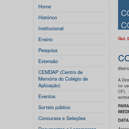
Home
C
Histórico
C
Institucional
Qui, 
Ensino
Pesquisa
CO
Extensão
Matrí
CEMDAP (Centro de
Memória do Colégio de
A Dir
Aplicação)
no us
CF), 
Eventos
sorte
PARA
Sorteio público
IMED
Concursos e Seleções
DATA:
Aces