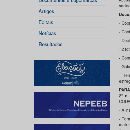
Documentos e Logomarcas
sorte
Artigos
Docu
Editais
- Cópi
- Cóp
Notícias
- Decl
Resultados
- 2 fo
- Com
- Guia
- Ter
estre
PARA
2ª e 
CODA
- A in
- Ter
matrí