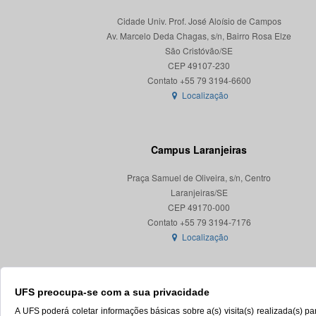
Cidade Univ. Prof. José Aloísio de Campos
Av. Marcelo Deda Chagas, s/n, Bairro Rosa Elze
São Cristóvão/SE
CEP 49107-230
Localização
Campus Laranjeiras
Praça Samuel de Oliveira, s/n, Centro
Laranjeiras/SE
CEP 49170-000
Localização
UFS preocupa-se com a sua privacidade
A UFS poderá coletar informações básicas sobre a(s) visita(s) realizada(s) 