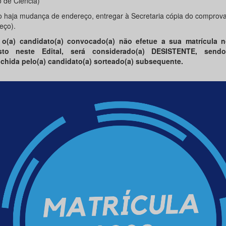
 de Ciência)
o haja mudança de endereço, entregar à Secretaria cópia do comprov
eço).
o(a) candidato(a) convocado(a) não efetue a sua matrícula 
isto neste Edital, será considerado(a) DESISTENTE, sen
chida pelo(a) candidato(a) sorteado(a) subsequente.