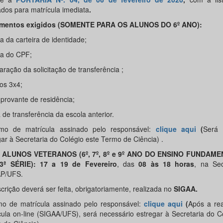
ados para matrícula imediata
.
mentos exigidos (SOMENTE PARA OS ALUNOS DO 6º ANO):
a da carteira de identidade;
ia do CPF;
aração da solicitação de transferência ;
tos 3x4;
provante de residência;
 de transferência da escola anterior.
mo de matrícula assinado pelo responsável:
clique aqui
(
Será 
gar à Secretaria do Colégio este Termo de Ciência) .
 ALUNOS VETERANOS (6º, 7º, 8º e 9º ANO DO ENSINO FUNDAMEN
3ª SÉRIE): 17 a 19 de Fevereiro
, das
08 às 18 horas
, na Sec
P/UFS.
scrição deverá ser feita, obrigatoriamente, realizada no
SIGAA.
mo de matrícula assinado pelo responsável:
clique aqui
(
Após a rea
cula on-line (SIGAA/UFS), será necessário estregar à Secretaria do C