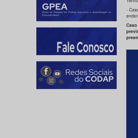
Termo
- Cas
ender
Caso 
prev
preen