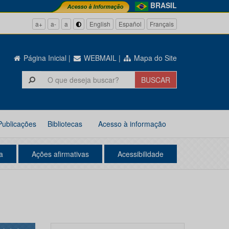
BRASIL
a+
a-
a
English
Español
Français
Página Inicial
|
WEBMAIL
|
Mapa do Site
Publicações
Bibliotecas
Acesso à informação
a
Ações afirmativas
Acessibilidade