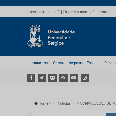
Ir para o conteúdo [1]
|
Ir para o menu [2]
|
Ir para a b
Institucional
Campi
Hospitais
Ensino
Pesqui
Facebook
Twitter
Flickr
RSS
Youtube
Instagram
Home
Notícias
CONVOCAÇÃO DE M