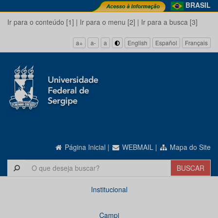
BRASIL
Ir para o conteúdo [1]
|
Ir para o menu [2]
|
Ir para a busca [3]
a+
a-
a
English
Español
Français
Página Inicial
|
WEBMAIL
|
Mapa do Site
Institucional
Campi