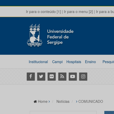
Ir para o conteúdo [1]
|
Ir para o menu [2]
|
Ir para a b
Institucional
Campi
Hospitais
Ensino
Pesqui
Facebook
Twitter
Flickr
RSS
Youtube
Instagram
Home
Notícias
COMUNICADO