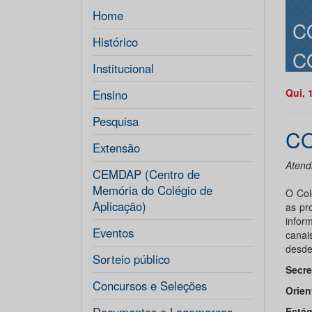
Home
C
Histórico
C
Institucional
Qui, 
Ensino
Pesquisa
C
Extensão
Atend
CEMDAP (Centro de
Memória do Colégio de
O Col
Aplicação)
as pr
infor
Eventos
canai
desde
Sorteio público
Secre
Concursos e Seleções
Orien
Estág