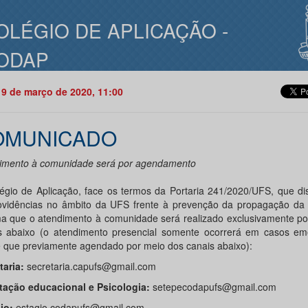
OLÉGIO DE APLICAÇÃO -
ODAP
19 de março de 2020, 11:00
OMUNICADO
imento à comunidade será por agendamento
égio de Aplicação, face os termos da Portaria 241/2020/UFS, que di
ovidências no âmbito da UFS frente à prevenção da propagação da
ma que o atendimento à comunidade será realizado exclusivamente po
s abaixo (o atendimento presencial somente ocorrerá em casos eme
 que previamente agendado por meio dos canais abaixo):
taria:
secretaria.capufs@gmail.com
tação educacional e Psicologia:
setepecodapufs@gmail.com
io:
estagio.codapufs@gmail.com