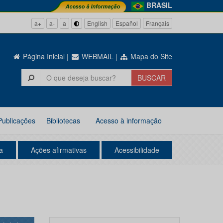
BRASIL
a+
a-
a
English
Español
Français
Página Inicial
|
WEBMAIL
|
Mapa do Site
Publicações
Bibliotecas
Acesso à informação
a
Ações afirmativas
Acessibilidade