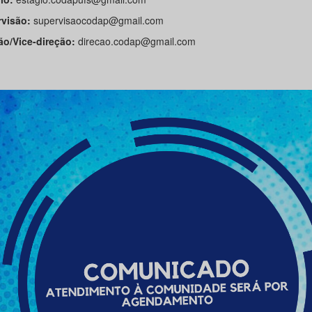
rvisão:
supervisaocodap@gmail.com
ão/Vice-direção:
direcao.codap@gmail.com