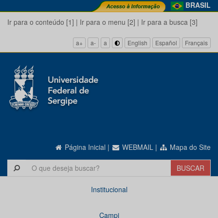
BRASIL
Ir para o conteúdo [1]
|
Ir para o menu [2]
|
Ir para a busca [3]
a+
a-
a
English
Español
Français
Página Inicial
|
WEBMAIL
|
Mapa do Site
Institucional
Campi