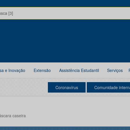
usca [3]
sa e Inovação
Extensão
Assistência Estudantil
Serviços
Coronavírus
Comunidade intern
áscara caseira