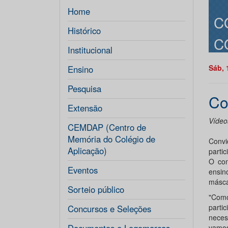
Home
C
Histórico
C
Institucional
Sáb, 
Ensino
Pesquisa
Co
Extensão
Vídeo
CEMDAP (Centro de
Memória do Colégio de
Convi
Aplicação)
parti
O con
Eventos
ensin
másca
Sorteio público
"Como
parti
Concursos e Seleções
neces
vamos