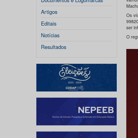
Documentos e Logomarcas
Mach
Artigos
Os ví
99820
Editais
ser i
Notícias
O reg
Resultados