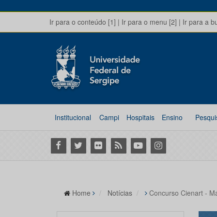
Ir para o conteúdo [1]
|
Ir para o menu [2]
|
Ir para a b
Institucional
Campi
Hospitais
Ensino
Pesqui
Facebook
Twitter
Flickr
RSS
Youtube
Instagram
Home
Notícias
Concurso Cienart - M