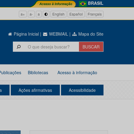
BRASIL
a+
a-
a
English
Español
Français
Página Inicial
|
WEBMAIL
|
Mapa do Site
Publicações
Bibliotecas
Acesso à informação
a
Ações afirmativas
Acessibilidade