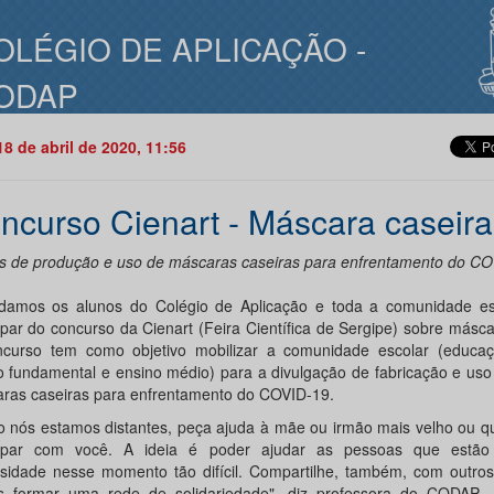
OLÉGIO DE APLICAÇÃO -
ODAP
18 de abril de 2020, 11:56
ncurso Cienart - Máscara caseira
s de produção e uso de máscaras caseiras para enfrentamento do CO
damos os alunos do Colégio de Aplicação e toda a comunidade es
cipar do concurso da Cienart (Feira Científica de Sergipe) sobre másca
curso tem como objetivo mobilizar a comunidade escolar (educação
o fundamental e ensino médio) para a divulgação de fabricação e uso
ras caseiras para enfrentamento do COVID-19.
 nós estamos distantes, peça ajuda à mãe ou irmão mais velho ou q
cipar com você. A ideia é poder ajudar as pessoas que estã
sidade nesse momento tão difícil. Compartilhe, também, com outros
 formar uma rede de solidariedade", diz professora do CODAP, 