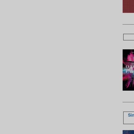
____
____
Si