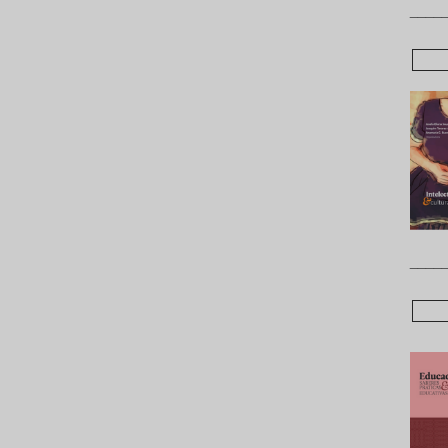
____
____