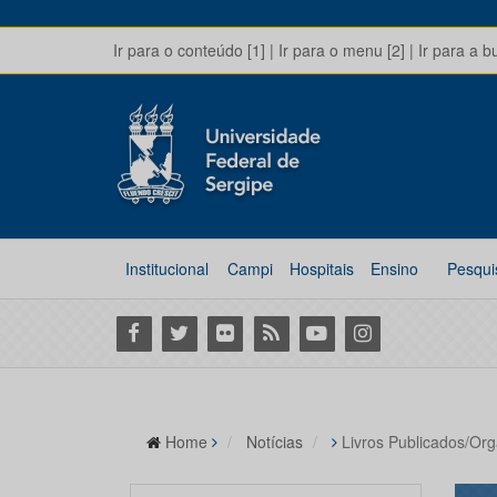
Ir para o conteúdo [1]
|
Ir para o menu [2]
|
Ir para a b
Institucional
Campi
Hospitais
Ensino
Pesqui
Facebook
Twitter
Flickr
RSS
Youtube
Instagram
Home
Notícias
Livros Publicados/Or