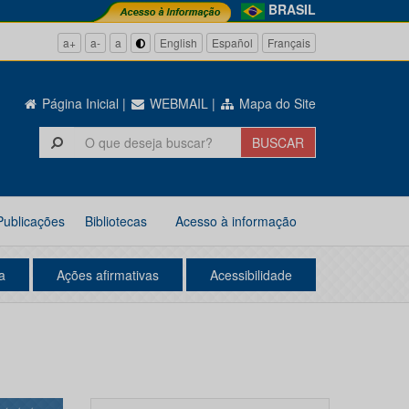
BRASIL
a+
a-
a
English
Español
Français
Página Inicial
|
WEBMAIL
|
Mapa do Site
Publicações
Bibliotecas
Acesso à informação
a
Ações afirmativas
Acessibilidade