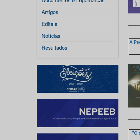
Documentos e Logomarcas
Artigos
____
Editais
Notícias
A Pe
Resultados
____
"O 