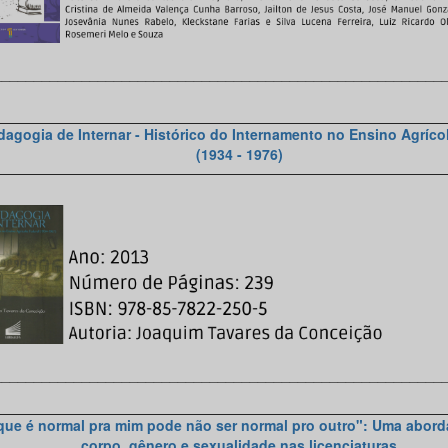
________________________________________________________
dagogia de Internar - Histórico do Internamento no Ensino Agríco
(1934 - 1976)
________________________________________________________
que é normal pra mim pode não ser normal pro outro": Uma abor
corpo, gênero e sexualidade nas licenciaturas