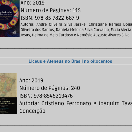
________________________________________________________
Liceus e Ateneus no Brasil no oitocentos
________________________________________________________