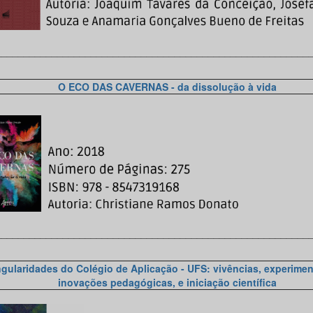
________________________________________________________
O ECO DAS CAVERNAS - da dissolução à vida
________________________________________________________
ngularidades do Colégio de Aplicação -
UFS: vivências, experimen
inovações pedagógicas, e iniciação científica