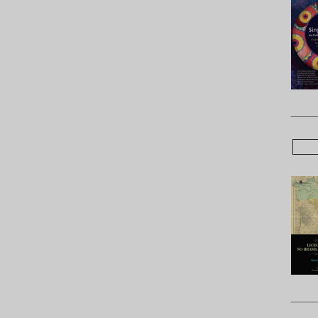
____
____