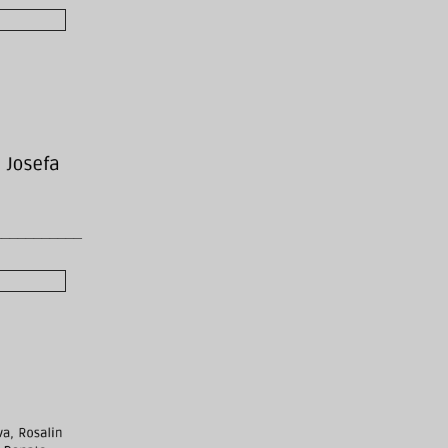
___________