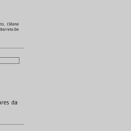
___________
___________