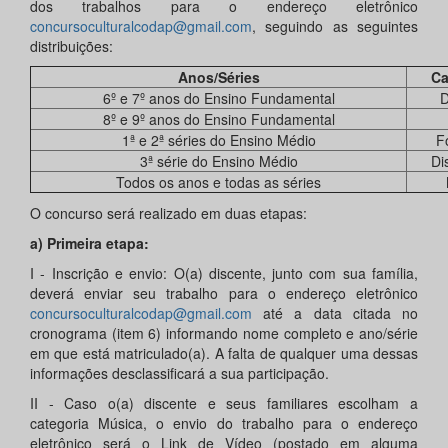
dos trabalhos para o endereço eletrônico
concursoculturalcodap@gmail.com
, seguindo as seguintes
distribuições:
Anos/Séries
Ca
6º e 7º anos do Ensino Fundamental
D
8º e 9º anos do Ensino Fundamental
1ª e 2ª séries do Ensino Médio
F
3ª série do Ensino Médio
Di
Todos os anos e todas as séries
O concurso será realizado em duas etapas:
a) Primeira etapa:
I - Inscrição e envio: O(a) discente, junto com sua família,
deverá enviar seu trabalho para o endereço eletrônico
concursoculturalcodap@gmail.com
até a data citada no
cronograma (item 6) informando nome completo e ano/série
em que está matriculado(a). A falta de qualquer uma dessas
informações desclassificará a sua participação.
II - Caso o(a) discente e seus familiares escolham a
categoria Música, o envio do trabalho para o endereço
eletrônico será o Link de Vídeo (postado em alguma