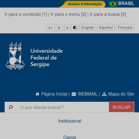
BRASIL
Ir para o conteúdo [1]
|
Ir para o menu [2]
|
Ir para a busca [3]
a+
a-
a
English
Español
Français
Página Inicial
|
WEBMAIL
|
Mapa do Site
Institucional
Campi