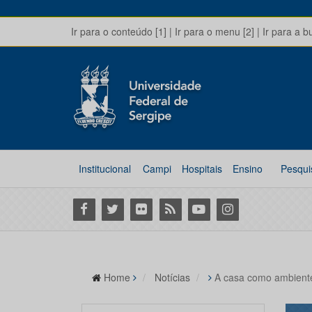
Ir para o conteúdo [1]
|
Ir para o menu [2]
|
Ir para a b
Institucional
Campi
Hospitais
Ensino
Pesqui
Facebook
Twitter
Flickr
RSS
Youtube
Instagram
Home
Notícias
A casa como ambiente