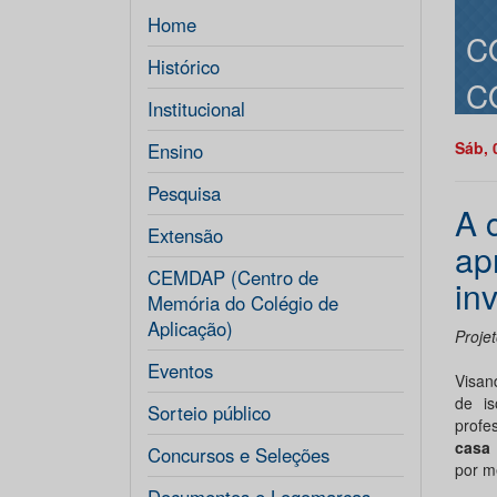
Home
C
Histórico
C
Institucional
Sáb, 
Ensino
Pesquisa
A 
Extensão
ap
CEMDAP (Centro de
in
Memória do Colégio de
Aplicação)
Proje
Eventos
Visan
de i
Sorteio público
profe
casa
Concursos e Seleções
por me