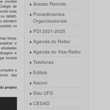
ue envolve
Acesso Remoto
Colégio de
egundo suas
Procedimentos
r ou
tablet
),
Organizacionais
vas atendem
volvido no
PDI 2021-2025
tas-feiras,
Agenda do Reitor
ciplinar e
 atividades
Agenda do Vice-Reitor
ndizagem e
rga horária
Telefones
 completo e
Editais
nício das
Ascom
do projeto
Sisu UFS
CESAD