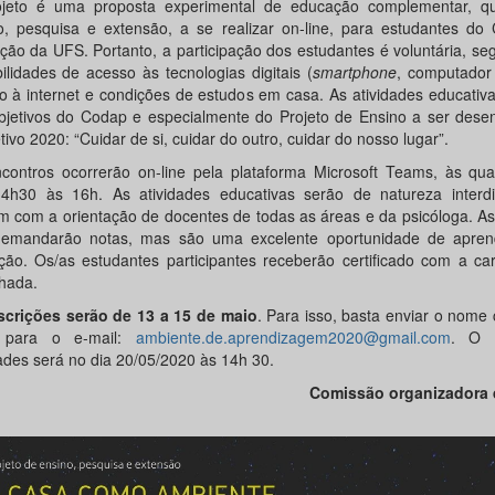
jeto é uma
proposta experimental de educação complementar, q
o, pesquisa e extensão, a se realizar on-line, para estudantes do 
ação da UFS. Portanto, a participação dos estudantes é voluntária, s
bilidades de acesso às tecnologias digitais (
smartphone
, computado
o à internet e condições de estudos em casa. As atividades educati
bjetivos do Codap e especialmente do Projeto de Ensino a ser desen
tivo 2020: “Cuidar de si, cuidar do outro, cuidar do nosso lugar”.
contros ocorrerão on-line pela plataforma Microsoft Teams, às quar
4h30 às 16h. As atividades educativas serão de natureza interdis
m com a orientação de docentes de todas as áreas e da psicóloga. As
emandarão notas, mas são uma excelente oportunidade de apre
ação. Os/as estudantes participantes receberão certificado com a ca
lhada.
scrições serão de 13 a 15 de maio
. Para isso, basta enviar o nome
e para o e-mail:
ambiente.de.aprendizagem2020@gmail.com
. O i
dades será no dia 20/05/2020 às 14h 30.
Comissão organizadora 