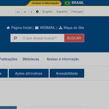
BRASIL
a+
a-
a
English
Español
Français
Página Inicial
|
WEBMAIL
|
Mapa do Site
Publicações
Bibliotecas
Acesso à informação
a
Ações afirmativas
Acessibilidade