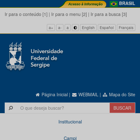
BRASIL
Ir para o conteúdo [1]
|
Ir para o menu [2]
|
Ir para a busca [3]
a+
a-
a
English
Español
Français
Página Inicial
|
WEBMAIL
|
Mapa do Site
Institucional
Campi