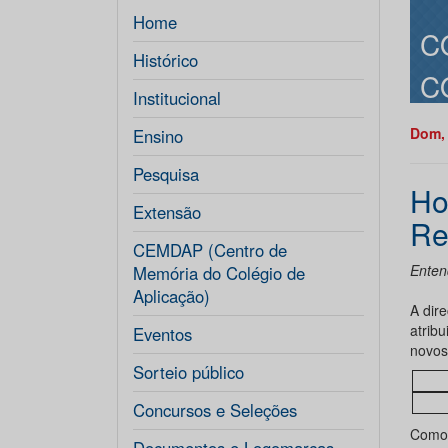
Home
C
Histórico
C
Institucional
Dom, 
Ensino
Pesquisa
Ho
Extensão
Re
CEMDAP (Centro de
Enten
Memória do Colégio de
Aplicação)
A dir
atrib
Eventos
novos
Sorteio público
Concursos e Seleções
Como