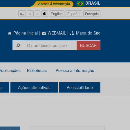
BRASIL
a+
a-
a
English
Español
Français
Página Inicial
|
WEBMAIL
|
Mapa do Site
Publicações
Bibliotecas
Acesso à informação
a
Ações afirmativas
Acessibilidade