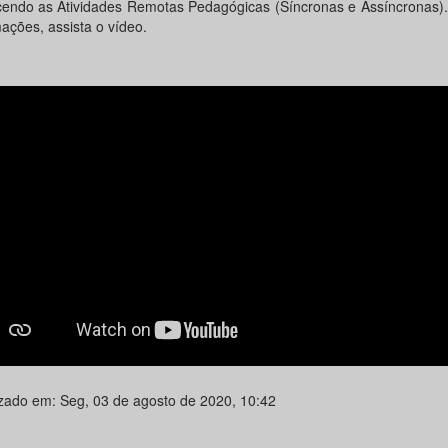
cendo as Atividades Remotas Pedagógicas (Síncronas e Assíncronas).
ações, assista o vídeo.
izado em: Seg, 03 de agosto de 2020, 10:42