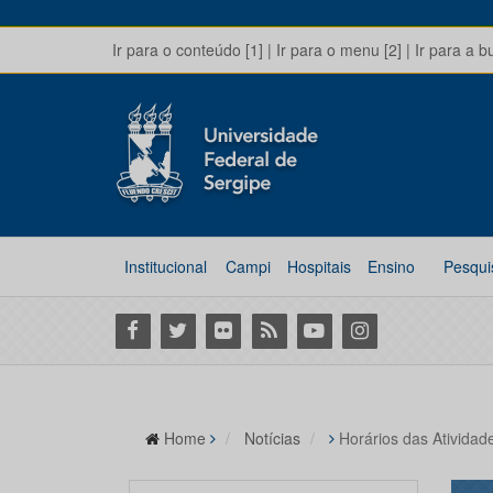
Ir para o conteúdo [1]
|
Ir para o menu [2]
|
Ir para a b
Institucional
Campi
Hospitais
Ensino
Pesqui
Facebook
Twitter
Flickr
RSS
Youtube
Instagram
Home
Notícias
Horários das Ativida