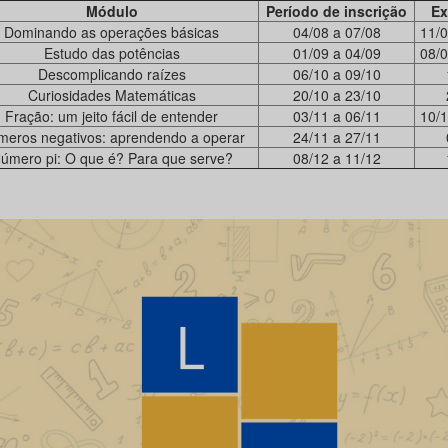
Módulo
Período de inscrição
Ex
Dominando as operações básicas
04/08 a 07/08
11/0
Estudo das potências
01/09 a 04/09
08/0
Descomplicando raízes
06/10 a 09/10
Curiosidades Matemáticas
20/10 a 23/10
Fração: um jeito fácil de entender
03/11 a 06/11
10/1
eros negativos: aprendendo a operar
24/11 a 27/11
úmero pi: O que é? Para que serve?
08/12 a 11/12