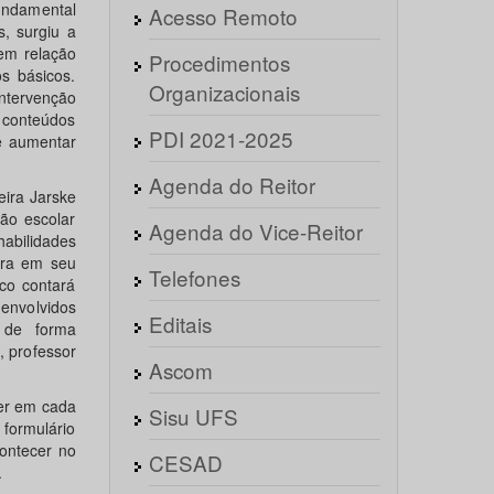
undamental
Acesso Remoto
, surgiu a
 em relação
Procedimentos
s básicos.
Organizacionais
intervenção
 conteúdos
PDI 2021-2025
e aumentar
Agenda do Reitor
eira Jarske
ão escolar
Agenda do Vice-Reitor
abilidades
ora em seu
Telefones
co contará
 envolvidos
Editais
 de forma
, professor
Ascom
ver em cada
Sisu UFS
formulário
contecer no
CESAD
.