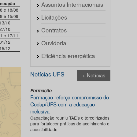
Assuntos Internacionais
ecução
8 e 18/08
Licitações
9 e 15/09
13/10
Contratos
27/10
1 e 17/11
Ouvidoria
01/12
15/12
Eficiência energética
Notícias UFS
+ Notícias
Formação
Formação reforça compromisso do
Codap/UFS com a educação
inclusiva
Capacitação reuniu TAE’s e terceirizados
para fortalecer práticas de acolhimento e
acessibilidade