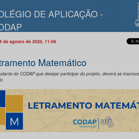
OLÉGIO DE APLICAÇÃO -
ODAP
04 de agosto de 2020, 11:06
tramento Matemático
udante do CODAP que desejar participar do projeto, deverá se inscrev
lo