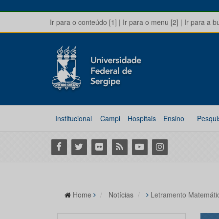
Ir para o conteúdo [1]
|
Ir para o menu [2]
|
Ir para a b
Institucional
Campi
Hospitais
Ensino
Pesqui
Facebook
Twitter
Flickr
RSS
Youtube
Instagram
Home
Notícias
Letramento Matemáti