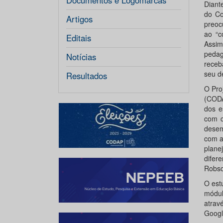
Documentos e Logomarcas
Diant
do Co
Artigos
preoc
ao “c
Editais
Assim
pedag
Notícias
receb
seu d
Resultados
O Pro
(CODA
dos e
com c
desem
com a
plan
difer
Robso
O est
módul
atrav
Googl