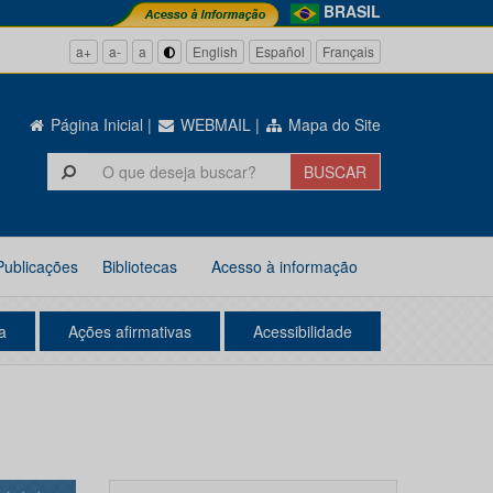
BRASIL
a+
a-
a
English
Español
Français
Página Inicial
|
WEBMAIL
|
Mapa do Site
Publicações
Bibliotecas
Acesso à informação
a
Ações afirmativas
Acessibilidade