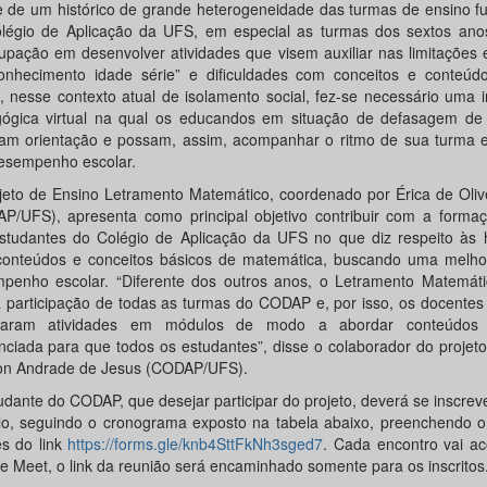
e de um histórico de grande heterogeneidade das turmas de ensino f
légio de Aplicação da UFS, em especial as turmas dos sextos anos
upação em desenvolver atividades que visem auxiliar nas limitações
onhecimento idade série” e dificuldades com conceitos e conteúdo
, nesse contexto atual de isolamento social, fez-se necessário uma 
ógica virtual na qual os educandos em situação de defasagem de
am orientação e possam, assim, acompanhar o ritmo de sua turma 
esempenho escolar.
jeto de Ensino Letramento Matemático, coordenado por Érica de Oliv
P/UFS), apresenta como principal objetivo contribuir com a formaç
studantes do Colégio de Aplicação da UFS no que diz respeito às h
onteúdos e conceitos básicos de matemática, buscando uma melh
penho escolar. “Diferente dos outros anos, o Letramento Matemáti
 participação de todas as turmas do CODAP e, por isso, os docentes
ejaram atividades em módulos de modo a abordar conteúdos
enciada para que todos os estudantes”, disse o colaborador do projeto
n Andrade de Jesus (CODAP/UFS).
udante do CODAP, que desejar participar do projeto, deverá se inscre
o, seguindo o cronograma exposto na tabela abaixo, preenchendo o 
és do link
https://forms.gle/knb4SttFkNh3sged7
. Cada encontro vai a
e Meet, o link da reunião será encaminhado somente para os inscritos