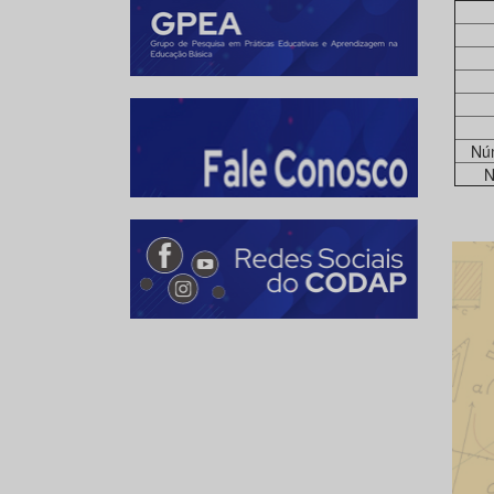
Núm
N