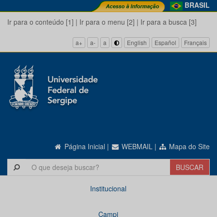
BRASIL
Ir para o conteúdo [1]
|
Ir para o menu [2]
|
Ir para a busca [3]
a+
a-
a
English
Español
Français
Página Inicial
|
WEBMAIL
|
Mapa do Site
Institucional
Campi