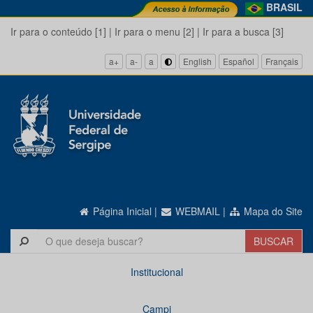
BRASIL
Ir para o conteúdo [1]
|
Ir para o menu [2]
|
Ir para a busca [3]
a+
a-
a
English
Español
Français
Página Inicial
|
WEBMAIL
|
Mapa do Site
Institucional
Campi