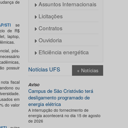
mudança de
Assuntos Internacionais
Licitações
P/STI
se
Contratos
ício de R$
et, laptop,
Ouvidoria
dêmicas.
ncial, pós-
Eficiência energética
 necessário
cadêmicas,
ão possuir
Notícias UFS
+ Notícias
ota fiscal
Aviso
bandono ou
Campus de São Cristóvão terá
iversidade.
desligamento programado de
 usados em
energia elétrica
% do valor
A interrupção do fornecimento de
energia acontecerá no dia 15 de agosto
de 2026
STI
, cujos