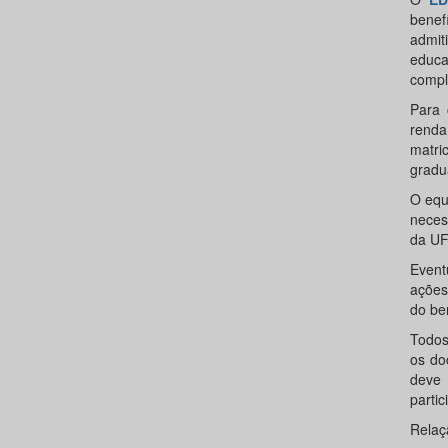
benef
admi
educa
compl
Para 
renda
matri
gradu
O equ
neces
da UF
Event
ações
do ben
Todos
os do
deve 
partic
Relaç