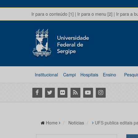
Ir para o conteúdo [1]
|
Ir para o menu [2]
|
Ir para a b
Institucional
Campi
Hospitais
Ensino
Pesqui
Facebook
Twitter
Flickr
RSS
Youtube
Instagram
Home
Notícias
UFS publica editais p