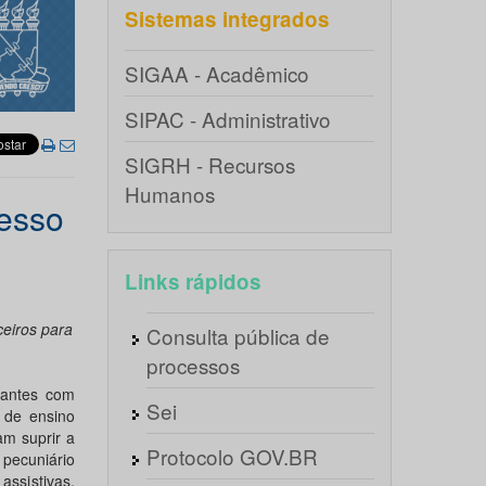
Sistemas integrados
SIGAA - Acadêmico
SIPAC - Administrativo
SIGRH - Recursos
Humanos
cesso
Links rápidos
ceiros para
Consulta pública de
processos
dantes com
Sei
e de ensino
am suprir a
Protocolo GOV.BR
 pecuniário
ssistivas,