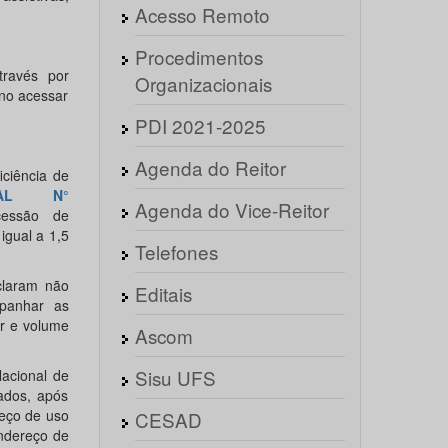
Acesso Remoto
Procedimentos
través por
Organizacionais
no acessar
PDI 2021-2025
Agenda do Reitor
ciência de
TAL N°
Agenda do Vice-Reitor
essão de
igual a 1,5
Telefones
claram não
Editais
mpanhar as
ar e volume
Ascom
Sisu UFS
Nacional de
ados, após
eço de uso
CESAD
endereço de