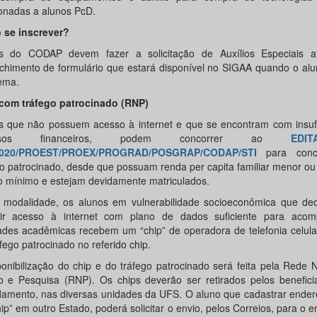
ionadas a alunos PcD.
se inscrever?
s do CODAP devem fazer a solicitação de Auxílios Especiais a
chimento de formulário que estará disponível no SIGAA quando o alu
tema.
com tráfego patrocinado (RNP)
s que não possuem acesso à internet e que se encontram com insufi
ursos financeiros, podem concorrer ao
EDI
2020/PROEST/PROEX/PROGRAD/POSGRAP/CODAP/STI
para conc
go patrocinado, desde que possuam renda per capita familiar menor ou 
io mínimo e estejam devidamente matriculados.
 modalidade, os alunos em vulnerabilidade socioeconômica que de
ir acesso à internet com plano de dados suficiente para aco
dades acadêmicas recebem um “chip” de operadora de telefonia celul
fego patrocinado no referido chip.
ponibilização do chip e do tráfego patrocinado será feita pela Rede 
o e Pesquisa (RNP). Os chips deverão ser retirados pelos benefici
amento, nas diversas unidades da UFS. O aluno que cadastrar ender
ip” em outro Estado, poderá solicitar o envio, pelos Correios, para o 