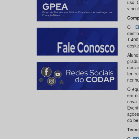
uso. 
víncu
Comp
O
E
desti
1.400
deskt
Aluno
gradu
decla
ter r
nenhu
O equ
em no
nova 
Event
ações
do ben
Tecno
O
ED