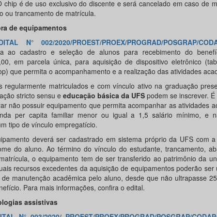
O chip é de uso exclusivo do discente e será cancelado em caso de 
lo ou trancamento de matrícula.
ra de equipamentos
DITAL N° 002/2020/PROEST/PROEX/PROGRAD/POSGRAP/CODA
na ao cadastro e seleção de alunos para recebimento do benef
,00, em parcela única, para aquisição de dispositivo eletrônico (tabl
op) que permita o acompanhamento e a realização das atividades aca
s regularmente matriculados e com vínculo ativo na graduação prese
ação stricto sensu e
educação básica da UFS
podem se inscrever. É
rar não possuir equipamento que permita acompanhar as atividades a
enda per capita familiar menor ou igual a 1,5 salário mínimo, e n
m tipo de vínculo empregatício.
ipamento deverá ser cadastrado em sistema próprio da UFS com a n
me do aluno. Ao término do vínculo do estudante, trancamento, a
matrícula, o equipamento tem de ser transferido ao patrimônio da un
uais recursos excedentes da aquisição de equipamentos poderão ser
 de manutenção acadêmica pelo aluno, desde que não ultrapasse 25
efício. Para mais informações, confira o edital.
logias assistivas
ITAL N° 003/2020/ PROEST/PROEX/PROGRAD/POSGRAP/CODAP/