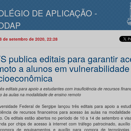
OLÉGIO DE APLICAÇÃO -
ODAP
08 de setembro de 2020, 22:28
S publica editais para garantir a
moto a alunos em vulnerabilidade
cioeconômica
ês editais para apoio a estudantes com insuficiência de recursos finan
o às aulas na modalidade de ensino remoto
versidade Federal de Sergipe lançou três editais para apoio a estu
iciência de recursos financeiros para acesso às aulas na modalidad
o. Os editais estão abertos no período de 10 a 14 de setembro e vis
da por chips de acesso à internet com tráfego patrocinado, auxílio
compra de equipamentos e auxílio para compra de tecnologias a