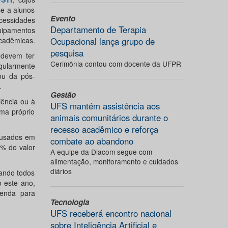
e a alunos
Evento
essidades
Departamento de Terapia
uipamentos
acadêmicas.
Ocupacional lança grupo de
pesquisa
 devem ter
Cerimônia contou com docente da UFPR
gularmente
ou da pós-
.
Gestão
iência ou à
UFS mantém assistência aos
ma próprio
animais comunitários durante o
recesso acadêmico e reforça
 usados em
combate ao abandono
% do valor
A equipe da Diacom segue com
alimentação, monitoramento e cuidados
diários
ando todos
 este ano,
renda para
Tecnologia
UFS receberá encontro nacional
sobre Inteligência Artificial e