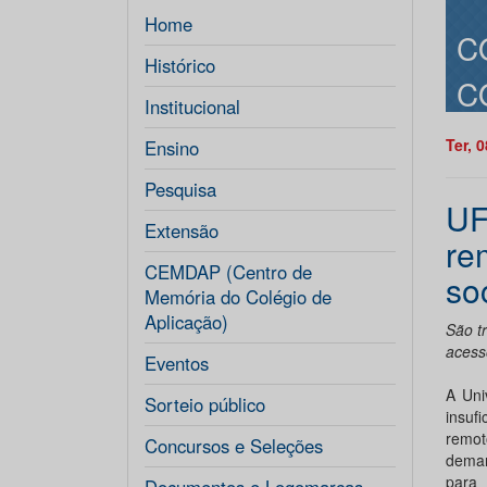
Home
C
Histórico
C
Institucional
Ter, 
Ensino
Pesquisa
UF
Extensão
re
CEMDAP (Centro de
so
Memória do Colégio de
Aplicação)
São tr
acess
Eventos
A Uni
Sorteio público
insuf
remot
Concursos e Seleções
deman
para 