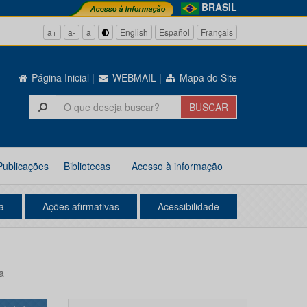
BRASIL
a+
a-
a
English
Español
Français
Página Inicial
|
WEBMAIL
|
Mapa do Site
Publicações
Bibliotecas
Acesso à informação
a
Ações afirmativas
Acessibilidade
a