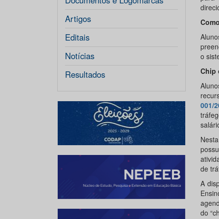
Documentos e Logomarcas
direc
Artigos
Como 
Editais
Aluno
preen
Notícias
o sis
Chip 
Resultados
Aluno
rec
001/
tráfe
salár
Nesta
possu
ativi
de trá
A dis
Ensin
agend
do “ch