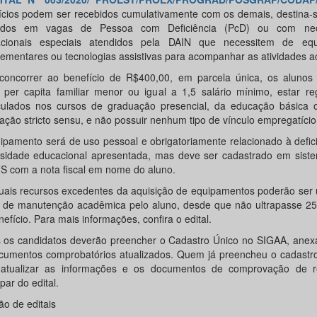
ícios podem ser recebidos cumulativamente com os demais, destina-s
tidos em vagas de Pessoa com Deficiência (PcD) ou com nec
cionais especiais atendidos pela DAIN que necessitem de eq
ementares ou tecnologias assistivas para acompanhar as atividades 
concorrer ao benefício de R$400,00, em parcela única, os alunos
 per capita familiar menor ou igual a 1,5 salário mínimo, estar re
culados nos cursos de graduação presencial, da educação básica 
ação stricto sensu, e não possuir nenhum tipo de vínculo empregatício
ipamento será de uso pessoal e obrigatoriamente relacionado à defic
sidade educacional apresentada, mas deve ser cadastrado em siste
S com a nota fiscal em nome do aluno.
uais recursos excedentes da aquisição de equipamentos poderão ser
 de manutenção acadêmica pelo aluno, desde que não ultrapasse 25
efício. Para mais informações, confira o edital.
 os candidatos deverão preencher o Cadastro Único no SIGAA, anex
cumentos comprobatórios atualizados. Quem já preencheu o cadastro
atualizar as informações e os documentos de comprovação de 
ipar do edital.
ão de editais