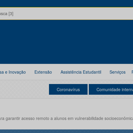
usca [3]
sa e Inovação
Extensão
Assistência Estudantil
Serviços
Coronavírus
Comunidade intern
ara garantir acesso remoto a alunos em vulnerabilidade socioeconômic