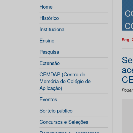
Home
C
Histórico
C
Institucional
Seg, 
Ensino
Pesquisa
Se
Extensão
ac
CEMDAP (Centro de
C
Memória do Colégio de
Aplicação)
Podem
Eventos
Sorteio público
Concursos e Seleções