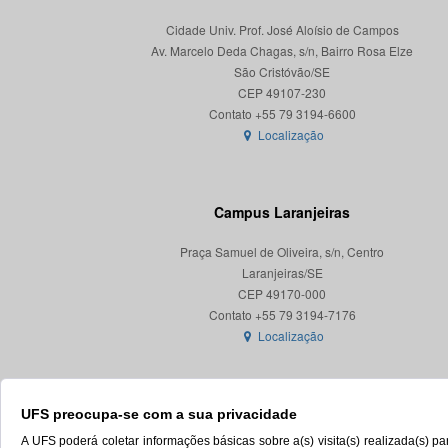
Cidade Univ. Prof. José Aloísio de Campos
Av. Marcelo Deda Chagas, s/n, Bairro Rosa Elze
São Cristóvão/SE
CEP 49107-230
Localização
Campus Laranjeiras
Praça Samuel de Oliveira, s/n, Centro
Laranjeiras/SE
CEP 49170-000
Localização
UFS preocupa-se com a sua privacidade
A UFS poderá coletar informações básicas sobre a(s) visita(s) realizada(s) 