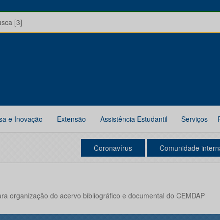
usca [3]
sa e Inovação
Extensão
Assistência Estudantil
Serviços
Coronavírus
Comunidade intern
para organização do acervo bibliográfico e documental do CEMDAP