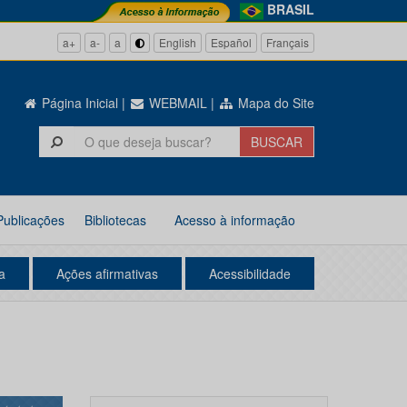
BRASIL
a+
a-
a
English
Español
Français
Página Inicial
|
WEBMAIL
|
Mapa do Site
Publicações
Bibliotecas
Acesso à informação
a
Ações afirmativas
Acessibilidade