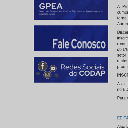
A Pró
cumpr
torna
Apren
Disce
inscr
remun
do C
setor
mater
produ
INSC
As in
no ED
Para 
EDITA
Atual