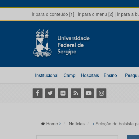
Ir para o conteúdo [1]
|
Ir para o menu [2]
|
Ir para a b
Institucional
Campi
Hospitais
Ensino
Pesqui
Facebook
Twitter
Flickr
RSS
Youtube
Instagram
Home
Notícias
Seleção de bolsista 