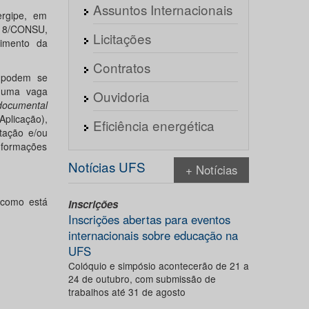
Assuntos Internacionais
ergipe, em
018/CONSU,
Licitações
vimento da
Contratos
a podem se
 (uma vaga
Ouvidoria
 documental
plicação),
Eficiência energética
tação e/ou
nformações
Notícias UFS
+ Notícias
 como está
Inscrições
Inscrições abertas para eventos
internacionais sobre educação na
UFS
Colóquio e simpósio acontecerão de 21 a
24 de outubro, com submissão de
trabalhos até 31 de agosto