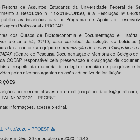
-Reitoria de Assuntos Estudantis da Universidade Federal de S
imento à Resolução n° 11/2018/CONSU, e à Resolução nº 04/2
 pública as inscrições para o Programa de Apoio ao Desenvol
dizagem Profissional - PRODAP.
ntes dos Cursos de Biblioteconomia e Documentação e Históri
ever até amanhã, 27/10, para participar da seleção de bolsistas
erada) a compor a equipe de
organização do acervo bibliográfico e
EMDAP
(Centro de Pesquisa Documentação e Memória do Colégio de A
 da CODAP responsável pela preservação e divulgação de documen
iais a respeito da memória do colégio e reunião de pesquisas e i
zidas pelos diversos agentes da ação educativa da instituição.
RIÇÕES
scrições acontecem através do e-mail joaquimcodapufs@gmail.com,
ITAL Nº 03/2020 – PROEST.
mais informações, acesse o edital.
L Nº 03/2020 – PROEST
izado em: Seg, 26 de outubro de 2020, 13:45