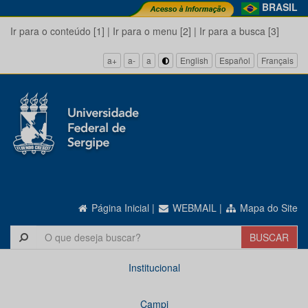
BRASIL
Ir para o conteúdo [1]
|
Ir para o menu [2]
|
Ir para a busca [3]
a+
a-
a
English
Español
Français
Página Inicial
|
WEBMAIL
|
Mapa do Site
Institucional
Campi