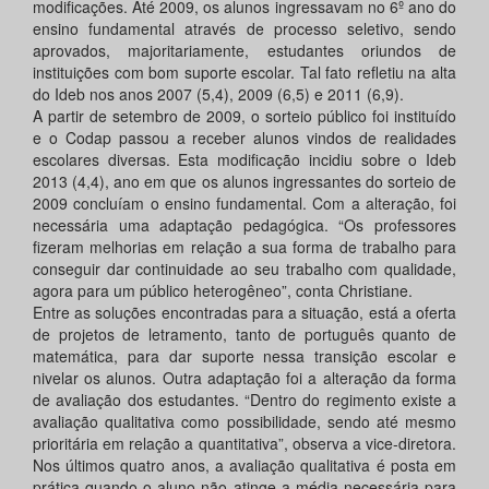
modificações. Até 2009, os alunos ingressavam no 6º ano do
ensino fundamental através de processo seletivo, sendo
aprovados, majoritariamente, estudantes oriundos de
instituições com bom suporte escolar. Tal fato refletiu na alta
do Ideb nos anos 2007 (5,4), 2009 (6,5) e 2011 (6,9).
A partir de setembro de 2009, o sorteio público foi instituído
e o Codap passou a receber alunos vindos de realidades
escolares diversas. Esta modificação incidiu sobre o Ideb
2013 (4,4), ano em que os alunos ingressantes do sorteio de
2009 concluíam o ensino fundamental. Com a alteração, foi
necessária uma adaptação pedagógica. “Os professores
fizeram melhorias em relação a sua forma de trabalho para
conseguir dar continuidade ao seu trabalho com qualidade,
agora para um público heterogêneo”, conta Christiane.
Entre as soluções encontradas para a situação, está a oferta
de projetos de letramento, tanto de português quanto de
matemática, para dar suporte nessa transição escolar e
nivelar os alunos. Outra adaptação foi a alteração da forma
de avaliação dos estudantes. “Dentro do regimento existe a
avaliação qualitativa como possibilidade, sendo até mesmo
prioritária em relação a quantitativa”, observa a vice-diretora.
Nos últimos quatro anos, a avaliação qualitativa é posta em
prática quando o aluno não atinge a média necessária para