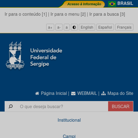
BRASIL
Ir para o conteúdo [1]
|
Ir para o menu [2]
|
Ir para a busca [3]
a+
a-
a
English
Español
Français
Página Inicial
|
WEBMAIL
|
Mapa do Site
Institucional
Campi