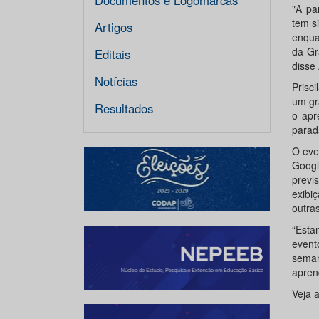
Documentos e Logomarcas
"A pa
tem s
Artigos
enqua
da Gr
Editais
disse 
Notícias
Prisc
um gr
Resultados
o apr
parad
O eve
Googl
previ
exibi
outra
“Esta
event
sema
apren
Veja 