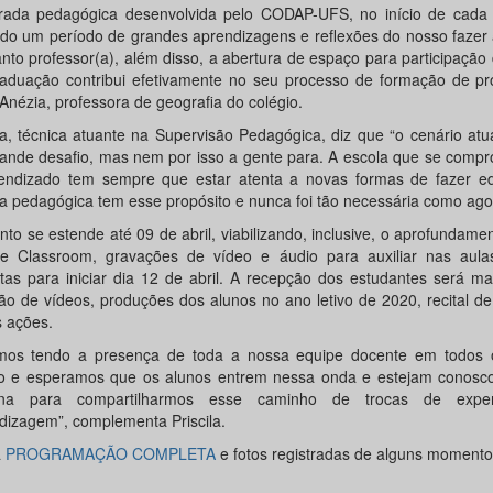
rada pedagógica desenvolvida pelo CODAP-UFS, no início de cada a
ido um período de grandes aprendizagens e reflexões do nosso fazer
nto professor(a), além disso, a abertura de espaço para participação
aduação contribui efetivamente no seu processo de formação de pro
Anézia, professora de geografia do colégio.
ila, técnica atuante na Supervisão Pedagógica, diz que “o cenário atu
ande desafio, mas nem por isso a gente para. A escola que se comp
endizado tem sempre que estar atenta a novas formas de fazer e
a pedagógica tem esse propósito e nunca foi tão necessária como ago
nto se estende até 09 de abril, viabilizando, inclusive, o aprofundame
e Classroom, gravações de vídeo e áudio para auxiliar nas aula
stas para iniciar dia 12 de abril. A recepção dos estudantes será 
ção de vídeos, produções dos alunos no ano letivo de 2020, recital 
s ações.
mos tendo a presença de toda a nossa equipe docente em todos 
o e esperamos que os alunos entrem nessa onda e estejam conosco
na para compartilharmos esse caminho de trocas de exper
dizagem”, complementa Priscila.
a
PROGRAMAÇÃO COMPLETA
e fotos registradas de alguns momento