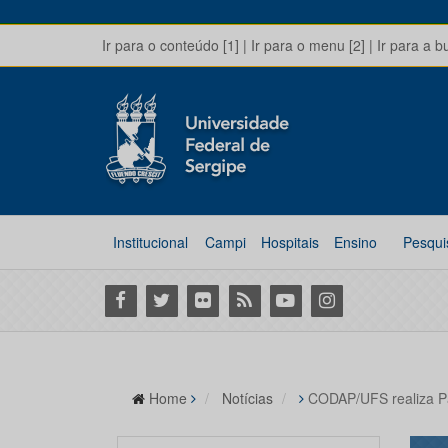
Ir para o conteúdo [1]
|
Ir para o menu [2]
|
Ir para a b
Institucional
Campi
Hospitais
Ensino
Pesqui
Facebook
Twitter
Flickr
RSS
Youtube
Instagram
Home
Notícias
CODAP/UFS realiza Pa