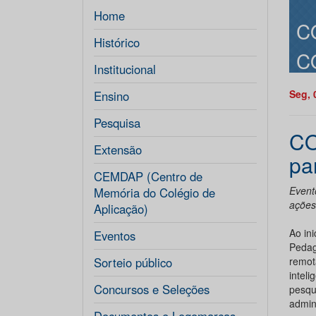
Home
C
Histórico
C
Institucional
Seg, 
Ensino
Pesquisa
CO
Extensão
pa
CEMDAP (Centro de
Event
Memória do Colégio de
ações
Aplicação)
Ao ini
Eventos
Pedag
Sorteio público
remot
intel
Concursos e Seleções
pesqu
admini