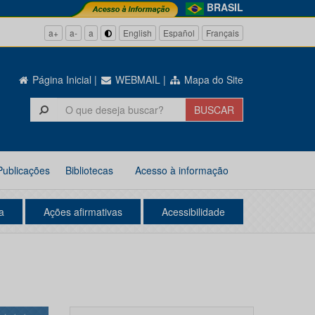
BRASIL
a+
a-
a
English
Español
Français
Página Inicial
|
WEBMAIL
|
Mapa do Site
Publicações
Bibliotecas
Acesso à informação
a
Ações afirmativas
Acessibilidade