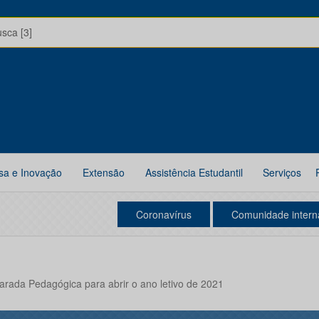
usca [3]
sa e Inovação
Extensão
Assistência Estudantil
Serviços
Coronavírus
Comunidade intern
rada Pedagógica para abrir o ano letivo de 2021