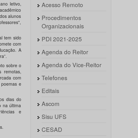
Acesso Remoto
no letivo,
 acadêmico
 dos alunos
Procedimentos
fessores",
Organizacionais
al tem sido
PDI 2021-2025
romete com
ducação. A
Agenda do Reitor
ra”.
Agenda do Vice-Reitor
nto sobre o
s remotas,
Telefones
marcada com
de poemas e
Editais
os dias do
Ascom
 na última
iências e
Sisu UFS
s.
CESAD