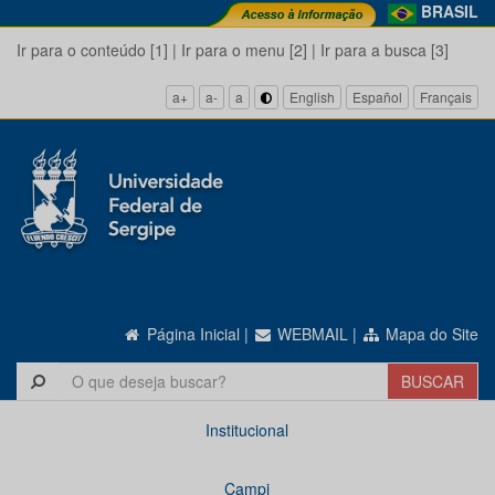
BRASIL
Ir para o conteúdo [1]
|
Ir para o menu [2]
|
Ir para a busca [3]
a+
a-
a
English
Español
Français
Página Inicial
|
WEBMAIL
|
Mapa do Site
Institucional
Campi