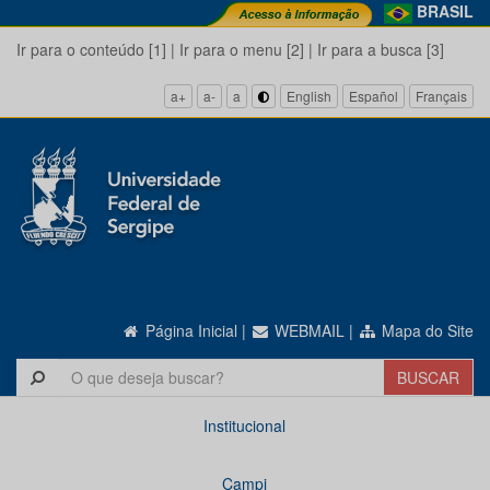
BRASIL
Ir para o conteúdo [1]
|
Ir para o menu [2]
|
Ir para a busca [3]
a+
a-
a
English
Español
Français
Página Inicial
|
WEBMAIL
|
Mapa do Site
Institucional
Campi