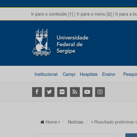
Ir para o conteúdo [1]
|
Ir para o menu [2]
|
Ir para a b
Institucional
Campi
Hospitais
Ensino
Pesqui
Facebook
Twitter
Flickr
RSS
Youtube
Instagram
Home
Notícias
Resultado preliminar d