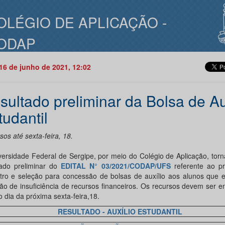
OLÉGIO DE APLICAÇÃO -
ODAP
16 de junho de 2021, 12:02
sultado preliminar da Bolsa de Au
tudantil
os até sexta-feira, 18.
versidade Federal de Sergipe, por meio do Colégio de Aplicação, torn
tado preliminar do
EDITAL N° 03/2021/CODAP/UFS
referente ao p
tro e seleção para concessão de bolsas de auxílio aos alunos que 
ção de insuficiência de recursos financeiros. Os recursos devem ser e
 dia da próxima sexta-feira,18.
RESULTADO - AUXÍLIO ESTUDANTIL