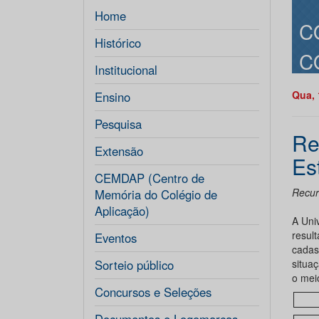
Home
C
Histórico
C
Institucional
Qua, 
Ensino
Pesquisa
Re
Extensão
Es
CEMDAP (Centro de
Recurs
Memória do Colégio de
Aplicação)
A Uni
resul
Eventos
cadas
Sorteio público
situa
o meio
Concursos e Seleções