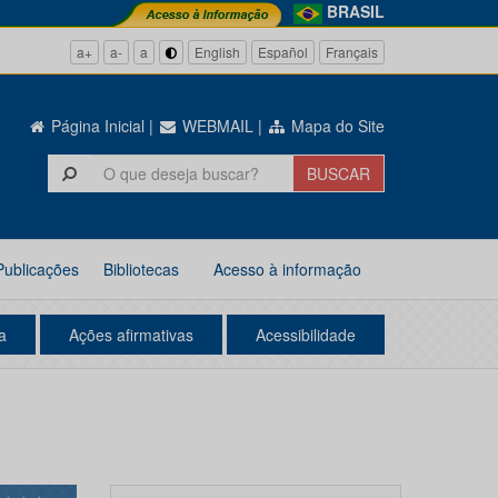
BRASIL
a+
a-
a
English
Español
Français
Página Inicial
|
WEBMAIL
|
Mapa do Site
Publicações
Bibliotecas
Acesso à informação
a
Ações afirmativas
Acessibilidade