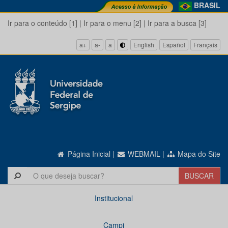
BRASIL
Ir para o conteúdo [1]
|
Ir para o menu [2]
|
Ir para a busca [3]
a+
a-
a
English
Español
Français
Página Inicial
|
WEBMAIL
|
Mapa do Site
Institucional
Campi