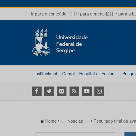
Ir para o conteúdo [1]
|
Ir para o menu [2]
|
Ir para a b
Institucional
Campi
Hospitais
Ensino
Pesqui
Facebook
Twitter
Flickr
RSS
Youtube
Instagram
Home
Notícias
Resultado final da a