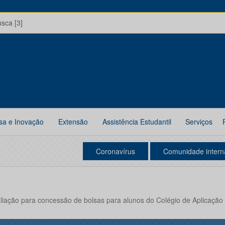
usca [3]
sa e Inovação
Extensão
Assistência Estudantil
Serviços
Coronavírus
Comunidade intern
valiação para concessão de bolsas para alunos do Colégio de Aplic