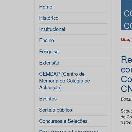
Home
C
Histórico
C
Institucional
Qua, 
Ensino
Pesquisa
Re
Extensão
co
CEMDAP (Centro de
Co
Memória do Colégio de
CN
Aplicação)
Eventos
Edita
Sorteio público
Segue
do Co
Concursos e Seleções
01/2