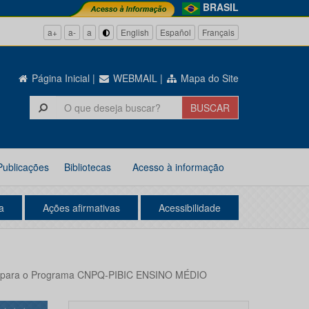
BRASIL
a+
a-
a
English
Español
Français
Página Inicial
|
WEBMAIL
|
Mapa do Site
Publicações
Bibliotecas
Acesso à informação
a
Ações afirmativas
Acessibilidade
ação para o Programa CNPQ-PIBIC ENSINO MÉDIO