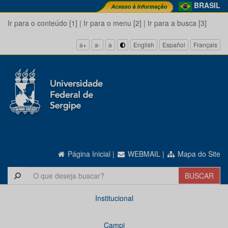
BRASIL
Ir para o conteúdo [1]
|
Ir para o menu [2]
|
Ir para a busca [3]
a+
a-
a
English
Español
Français
Página Inicial
|
WEBMAIL
|
Mapa do Site
Institucional
Campi