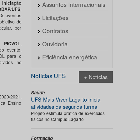
 Iniciação
Assuntos Internacionais
 CODAP/UFS
,
Os eventos
Licitações
objetivo de
cular, por
Contratos
Ouvidoria
 PICVOL,
do evento,
Eficiência energética
VOL para o
lvidos no
Notícias UFS
+ Notícias
Saúde
2020/2021,
UFS-Mais Viver Lagarto inicia
ica Ensino
atividades da segunda turma
Projeto estimula prática de exercícios
físicos no Campus Lagarto
Formação