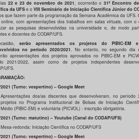
dias
22 e 23 de novembro de 2021
, ocorrerão o
31º Encontro de
ífica da UFS
e o
VIII Seminário de Iniciação Científica Júnior do
os que fazem parte da programação da Semana Acadêmica da UFS. 
 online, com apresentações dos trabalhos em salas virtuais, com o 
lizar as pesquisas desenvolvidas na universidade e, de modo parti
ntes e docentes do CODAP/UFS.
casião,
serão apresentados os projetos do PIBIC-EM e
nvolvidos no período 2020/2021
. No entanto, no segundo dia 
erão apresentações dos projetos aprovados no PIBIC-EM e PIC
odo 2021/2022, assim como de projetos independentes desenvo
P/UFS.
GRAMAÇÃO:
/2021 (Turno: vespertino) – Google Meet
Apresentações dos/as discentes que desenvolveram, no período 
projetos no Programa Institucional de Bolsas de Iniciação Científ
Médio (PIBIC-EM) e voluntária (PICVOL) - inscrição obrigatória.
/2021 (Turno: matutino) – Youtube (Canal do CODAP/UFS)
Mesa-redonda: Iniciação Científica no CODAP/UFS
/2021 (Turno: vespertino) – Google Meet