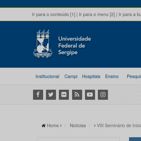
Ir para o conteúdo [1]
|
Ir para o menu [2]
|
Ir para a b
Institucional
Campi
Hospitais
Ensino
Pesqui
Facebook
Twitter
Flickr
RSS
Youtube
Instagram
Home
Notícias
VIII Seminário de Inic