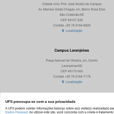
Cidade Univ. Prof. José Aloísio de Campos
Av. Marcelo Deda Chagas, s/n, Bairro Rosa Elze
São Cristóvão/SE
CEP 49107-230
Localização
Campus Laranjeiras
Praça Samuel de Oliveira, s/n, Centro
Laranjeiras/SE
CEP 49170-000
Localização
UFS preocupa-se com a sua privacidade
A UFS poderá coletar informações básicas sobre a(s) visita(s) realizada(s) 
Dados Pessoais.
Ao utilizar este site, você concorda com a coleta e tratament