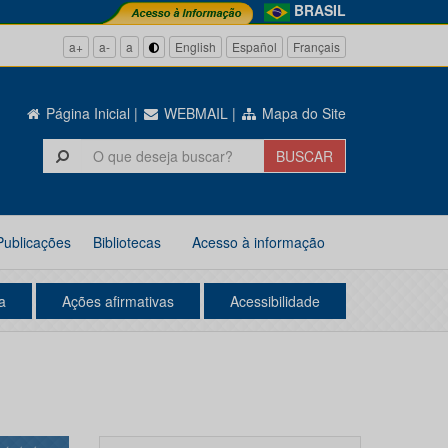
BRASIL
a+
a-
a
English
Español
Français
Página Inicial
|
WEBMAIL
|
Mapa do Site
Publicações
Bibliotecas
Acesso à informação
a
Ações afirmativas
Acessibilidade