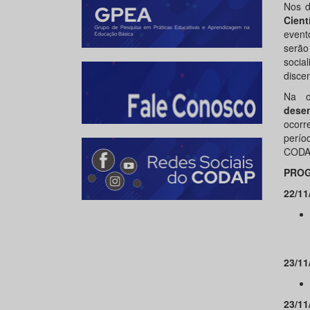
Nos 
Cient
event
serão
socia
disce
Na o
dese
ocorr
perí
CODA
PRO
22/11
23/11
23/11