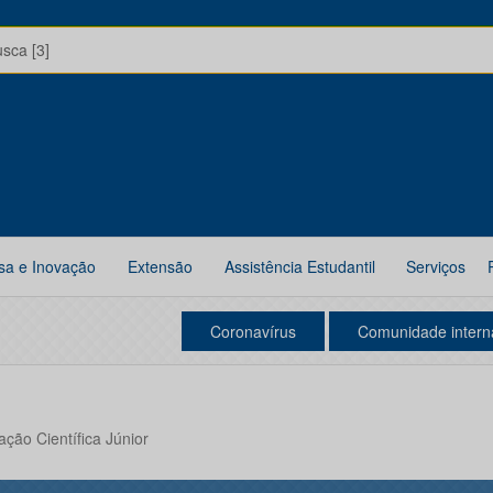
usca [3]
sa e Inovação
Extensão
Assistência Estudantil
Serviços
Coronavírus
Comunidade intern
iação Científica Júnior