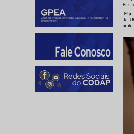
Ferna
“Fiqu
da UF
profe