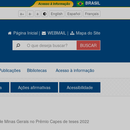
BRASIL
a+
a-
a
English
Español
Français
Página Inicial
|
WEBMAIL
|
Mapa do Site
Publicações
Bibliotecas
Acesso à informação
a
Ações afirmativas
Acessibilidade
de Minas Gerais no Prêmio Capes de teses 2022