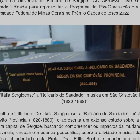
ação da Universidade Federal de Sergipe (CODAP/UFS), teve s
rado indicada para representar o Programa de Pós-Graduação em
rsidade Federal de Minas Gerais no Prêmio Capes de teses 2022.
‘Itália Sergipense’ a ‘Relicário de Saudade’: música em São Cristóvão P
(1820-1889)”
alho é intitulado “De ‘Itália Sergipense’ a ‘Relicário de Saudade’: mú
óvão Provincial (1820-1889)” e apresenta um extenso estudo sobre a
ira capital de Sergipe, buscando compreender os impactos da mudan
ovíncia, enquanto mudança geopolítica, sobre a atividade musical d
isa foi orientada pela Profa. Dra. Edite Rocha e coorientada pelo