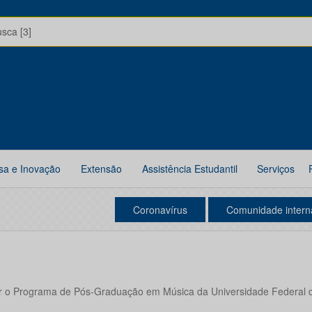
usca [3]
sa e Inovação
Extensão
Assistência Estudantil
Serviços
Coronavírus
Comunidade intern
ar o Programa de Pós-Graduação em Música da Universidade Federal 