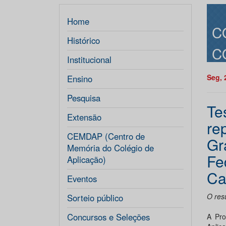
Home
C
Histórico
C
Institucional
Seg, 
Ensino
Pesquisa
Te
Extensão
re
CEMDAP (Centro de
Gr
Memória do Colégio de
Fe
Aplicação)
Ca
Eventos
O resu
Sorteio público
Concursos e Seleções
A Pro