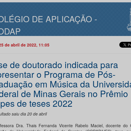
OLÉGIO DE APLICAÇÃO -
ODAP
25 de abril de 2022, 11:05
se de doutorado indicada para
presentar o Programa de Pós-
aduação em Música da Universid
deral de Minas Gerais no Prêmio
pes de teses 2022
ltado saiu dia 20 de abril
fessora Dra. Thais Fernanda Vicente Rabelo Maciel, docente do 