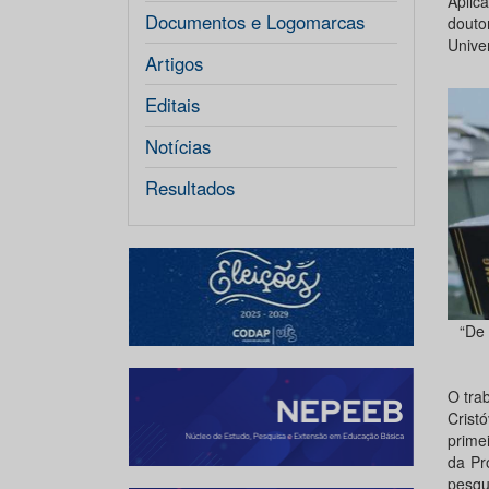
Aplic
Documentos e Logomarcas
douto
Unive
Artigos
Editais
Notícias
Resultados
“De 
O trab
Crist
prime
da Pr
pesqu