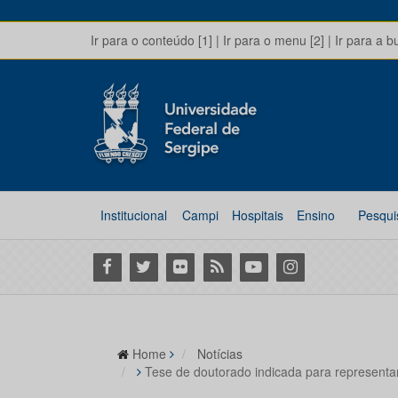
Ir para o conteúdo [1]
|
Ir para o menu [2]
|
Ir para a b
Institucional
Campi
Hospitais
Ensino
Pesqui
Facebook
Twitter
Flickr
RSS
Youtube
Instagram
Home
Notícias
Tese de doutorado indicada para represent