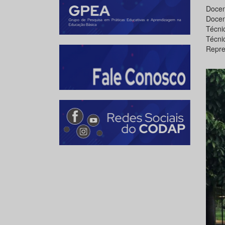
Docent
Docen
Técni
Técnic
Repre