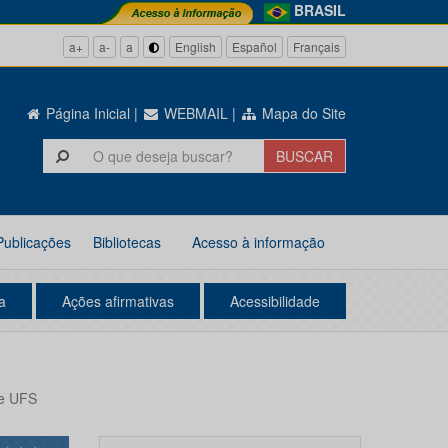
BRASIL
a+
a-
a
English
Español
Français
Página Inicial
|
WEBMAIL
|
Mapa do Site
Publicações
Bibliotecas
Acesso à informação
a
Ações afirmativas
Acessibilidade
ue UFS