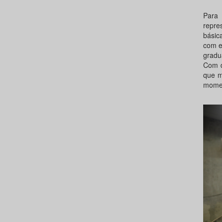
Para 
repre
básic
com e
gradu
Com d
que m
moment