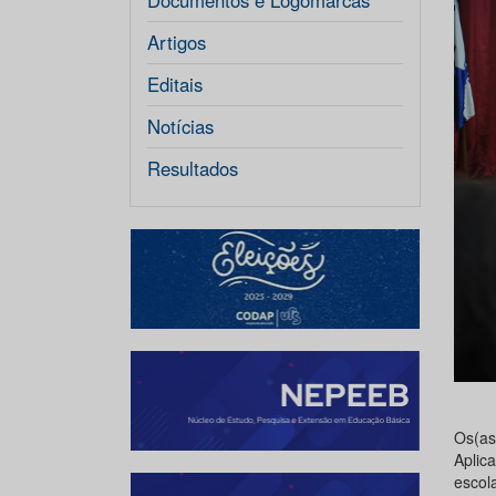
Documentos e Logomarcas
Artigos
Editais
Notícias
Resultados
Os(a
Aplic
escola