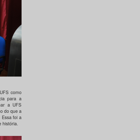
e UFS como
cia para a
mar a UFS
co do que a
 Essa foi a
história.