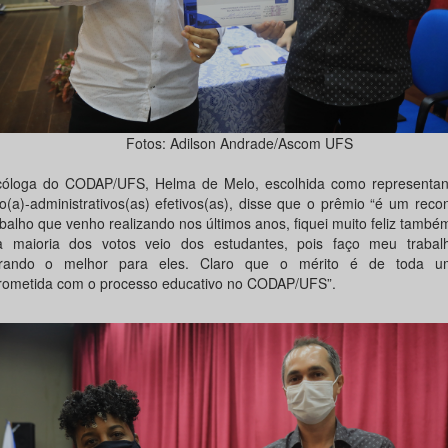
Fotos: Adilson Andrade/Ascom UFS
cóloga do CODAP/UFS, Helma de Melo, escolhida como representan
co(a)-administrativos(as) efetivos(as), disse que o prêmio “é um rec
abalho que venho realizando nos últimos anos, fiquei muito feliz tamb
 maioria dos votos veio dos estudantes, pois faço meu traba
urando o melhor para eles. Claro que o mérito é de toda u
ometida com o processo educativo no CODAP/UFS”.