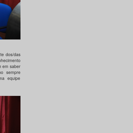
te dos/das
onhecimento
ém em saber
lho sempre
ma equipe