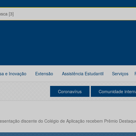
usca [3]
sa e Inovação
Extensão
Assistência Estudantil
Serviços
Coronavírus
Comunidade intern
presentação discente do Colégio de Aplicação recebem Prêmio Destaq