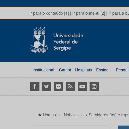
Ir para o conteúdo [1]
|
Ir para o menu [2]
|
Ir para a b
Institucional
Campi
Hospitais
Ensino
Pesqui
Facebook
Twitter
Flickr
RSS
Youtube
Instagram
Home
Notícias
Servidores (as) e re