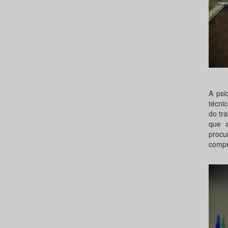
A psi
técni
do tr
que a
proc
compr