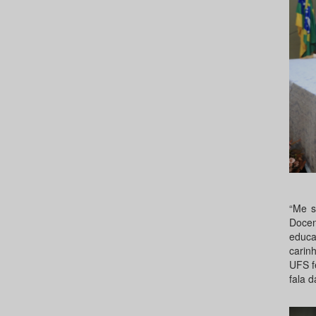
“Me s
Docen
educ
carin
UFS f
fala d