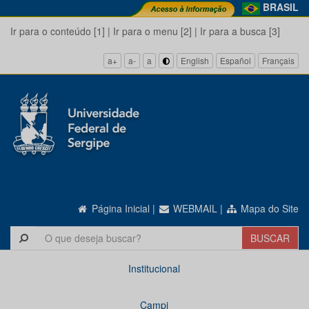
BRASIL
Ir para o conteúdo [1]
|
Ir para o menu [2]
|
Ir para a busca [3]
a+
a-
a
English
Español
Français
Página Inicial
|
WEBMAIL
|
Mapa do Site
Institucional
Campi