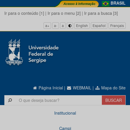
BRASIL
Ir para o conteúdo [1]
|
Ir para o menu [2]
|
Ir para a busca [3]
a+
a-
a
English
Español
Français
Página Inicial
|
WEBMAIL
|
Mapa do Site
Institucional
Campi