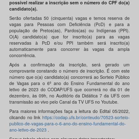
possível realizar a inscrição sem o número do CPF do(a)
candidato(a).
Serão ofertadas 50 (cinquenta) vagas e temos reserva de
vagas para Pessoas com Deficiência (PcD) e para a
população de Pretos(as), Pardos(as) ou Indígenas (PPI).
O(A) candidato(a) que for inscrito(a) para as vagas
reservadas à PcD e/ou PPI também será inscrito(a)
automaticamente para concorrer às vagas da ampla
concorrência.
Após a confirmação da inscrição, será gerado um
comprovante constando o número de inscrição. É com este
número que o(a) candidato(a) concorrerá ao Sorteio Público
de Vagas para o 6º ano do Ensino Fundamental do ano
letivo de 2023 do CODAP/UFS que ocorrerá no dia 01 de
dezembro, às 09h, no Auditório da Didática 7 da UFS com
transmissão ao vivo pelo Canal da TV UFS no Youtube.
Para maiores informações faça a leitura do Edital 05/2022,
clicando no link
https://codap.ufs.br/conteudo/70523-sorteio-
publico-de-vagas-para-o-6-ano-do-ensino-fundamental-do-
ano-letivo-de-2023
.