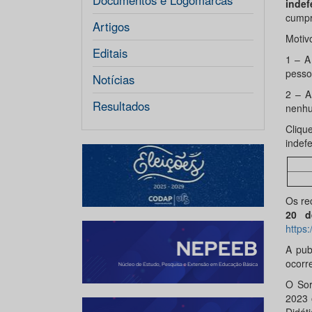
Documentos e Logomarcas
indef
cumpr
Artigos
Motiv
Editais
1 – A
pesso
Notícias
2 – A
Resultados
nenhu
Cliqu
indefe
Os re
20 d
https
A pub
ocorr
O Sor
2023 