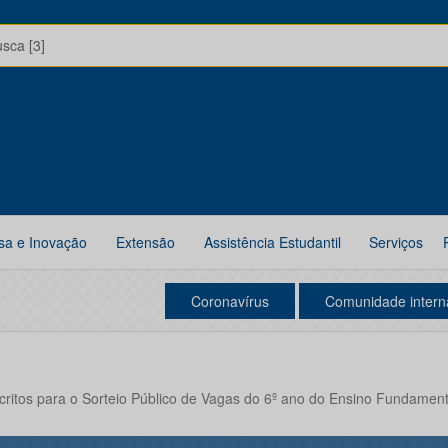
usca [3]
sa e Inovação
Extensão
Assistência Estudantil
Serviços
Coronavírus
Comunidade intern
nscritos para o Sorteio Público de Vagas do 6º ano do Ensino Fundament