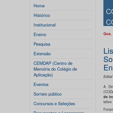
Home
C
Histórico
C
Institucional
Qua, 
Ensino
Pesquisa
Lis
Extensão
So
CEMDAP (Centro de
En
Memória do Colégio de
Aplicação)
Edita
Eventos
A Di
(CODA
Sorteio público
de in
letivo
Concursos e Seleções
For