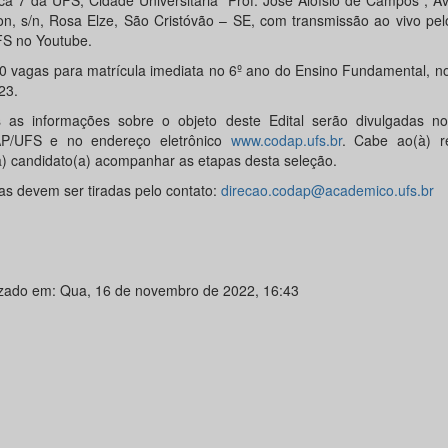
ica 7 da UFS, Cidade Universitária “Prof. José Aloísio de Campos”, A
n, s/n, Rosa Elze, São Cristóvão – SE, com transmissão ao vivo pel
S no Youtube.
0 vagas para matrícula imediata no 6º ano do Ensino Fundamental, no
23.
 as informações sobre o objeto deste Edital serão divulgadas n
P/UFS e no endereço eletrônico
www.codap.ufs.br
. Cabe ao(à) r
a) candidato(a) acompanhar as etapas desta seleção.
as devem ser tiradas pelo contato:
direcao.codap@academico.ufs.br
izado em: Qua, 16 de novembro de 2022, 16:43