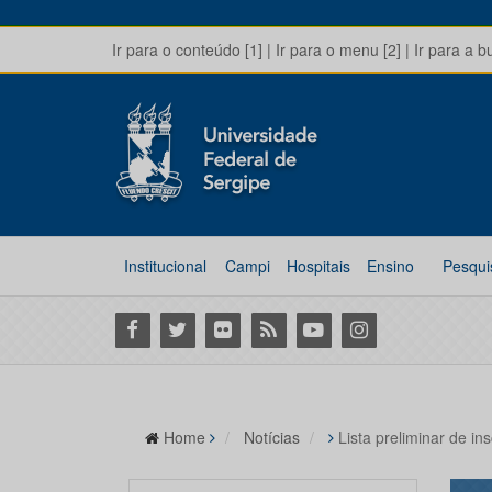
Ir para o conteúdo [1]
|
Ir para o menu [2]
|
Ir para a b
Institucional
Campi
Hospitais
Ensino
Pesqui
Facebook
Twitter
Flickr
RSS
Youtube
Instagram
Home
Notícias
Lista preliminar de i