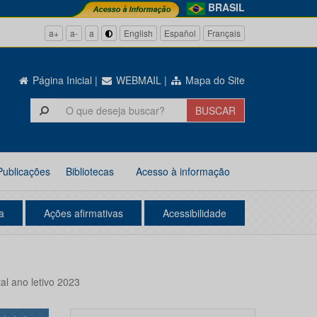
BRASIL
a+
a-
a
English
Español
Français
Página Inicial
|
WEBMAIL
|
Mapa do Site
Publicações
Bibliotecas
Acesso à informação
a
Ações afirmativas
Acessibilidade
al ano letivo 2023