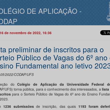
OLÉGIO DE APLICAÇÃO -
ODAP
16 de novembro de 2022, 16:36
ta preliminar de inscritos para o
rteio Público de Vagas do 6º ano
sino Fundamental ano letivo 202
l 05/2022/CODAP/UFS
reção do
Colégio de Aplicação da Universidade Federal d
P/UFS) torna pública, para o conhecimento dos interessados, a
lista
scritos
para o Sorteio Público de Vagas do 6º ano do Ensino Funda
 2023.
am
1236 submissões
de inscrição, das quais
1193 foram defer