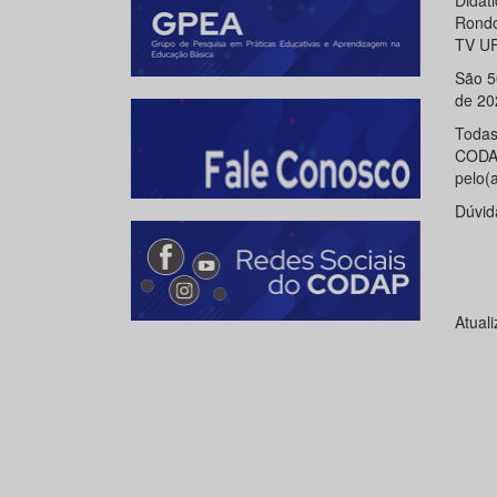
Didát
Rondo
TV UF
São 5
de 20
Todas
CODA
pelo(
Dúvid
Atual