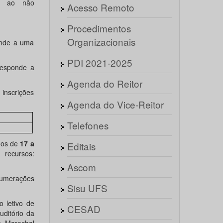
os ao não
Acesso Remoto
Procedimentos
Organizacionais
onde a uma
PDI 2021-2025
responde a
Agenda do Reitor
 inscrições
Agenda do Vice-Reitor
Telefones
dos de
17 a
Editais
 recursos:
Ascom
 numerações
Sisu UFS
 letivo de
CESAD
uditório da