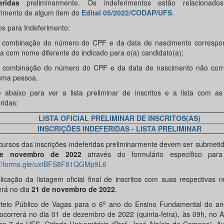
eridas
preliminarmente. Os indeferimentos estão relacionad
imento de algum item do
Edital 05/2022/CODAP/UFS
.
os para Indeferimento:
 combinação do número do CPF e da data de nascimento corresp
a com nome diferente do indicado para o(a) candidato(a);
 combinação do número do CPF e da data de nascimento não cor
ma pessoa.
e abaixo para ver a lista preliminar de inscritos e a lista com as
ridas:
LISTA OFICIAL PRELIMINAR DE INSCRITOS(AS)
INSCRIÇÕES INDEFERIDAS - LISTA PRELIMINAR
cursos das inscrições indeferidas preliminarmente devem ser submeti
e novembro de 2022
através do formulário específico para
://forms.gle/uxtBFS8F81QGMp9L6
licação da listagem oficial final de inscritos com suas respectivas
erá no dia
21 de novembro de 2022
.
teio Público de Vagas para o 6º ano do Ensino Fundamental do ano
ocorrerá no dia 01 de dezembro de 2022 (quinta-feira), às 09h, no A