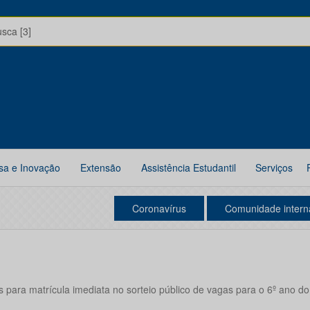
usca [3]
sa e Inovação
Extensão
Assistência Estudantil
Serviços
Coronavírus
Comunidade intern
 para matrícula imediata no sorteio público de vagas para o 6º ano d