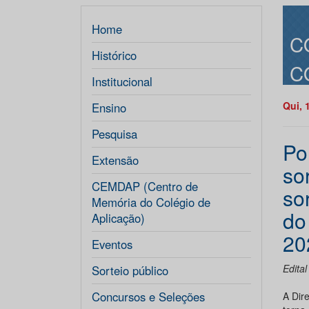
Home
C
Histórico
C
Institucional
Qui, 
Ensino
Pesquisa
Po
Extensão
so
CEMDAP (Centro de
so
Memória do Colégio de
do
Aplicação)
20
Eventos
Edita
Sorteio público
Concursos e Seleções
A Dir