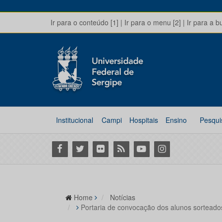
Ir para o conteúdo [1]
|
Ir para o menu [2]
|
Ir para a b
Institucional
Campi
Hospitais
Ensino
Pesqui
Facebook
Twitter
Flickr
RSS
Youtube
Instagram
Home
Notícias
Portaria de convocação dos alunos sorteados