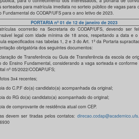
 pública, para o conhecimento dos interessados, a portaria de conv
s sorteados para matrícula imediata no sorteio público de vagas para 
o Fundamental do CODAP/UFS para o ano letivo de 2023.
PORTARIA nº 01 de 12 de janeiro de 2023
trículas ocorrerão na Secretaria do CODAP/UFS, devendo ser fe
nsável legal com idade mínima de 18 anos, respeitando a data e o 
ula especificados nas tabelas 1, 2 e 3 do Art. 1º da Portaria supracit
entação obrigatória dos seguintes documentos:
claração de Transferência ou Guia de Transferência da escola de or
o do Ensino Fundamental, considerando a vaga sorteada e conforme o
ital nº 05/2022/CODAP/UFS;
fotos 3x4 recentes;
pia do C.P.F do(a) candidato(a) acompanhada da original;
pia do RG do(a) candidato(a) acompanhado do original;
pia de comprovante de residência atual com CEP.
as devem ser tiradas pelos contatos:
direcao.codap@academico.ufs.
6930