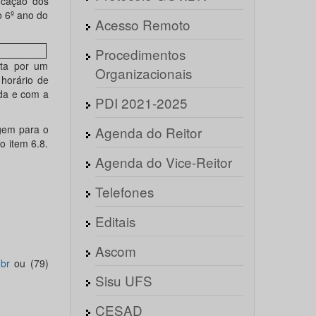
ocação dos
o 6º ano do
Acesso Remoto
Procedimentos
ita por um
Organizacionais
horário de
ada e com a
PDI 2021-2025
igem para o
Agenda do Reitor
 item 6.8.
Agenda do Vice-Reitor
Telefones
Editais
Ascom
br
ou (79)
Sisu UFS
CESAD