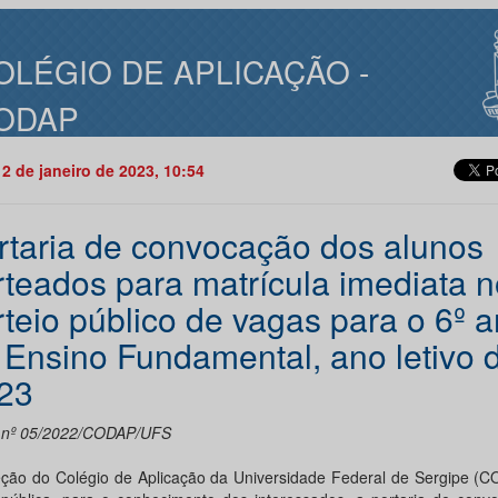
OLÉGIO DE APLICAÇÃO -
ODAP
12 de janeiro de 2023, 10:54
rtaria de convocação dos alunos
rteados para matrícula imediata n
rteio público de vagas para o 6º 
 Ensino Fundamental, ano letivo 
23
l nº 05/2022/CODAP/UFS
eção do Colégio de Aplicação da Universidade Federal de Sergipe (