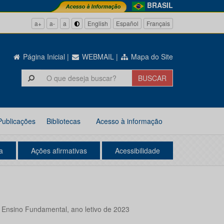
BRASIL
a+
a-
a
English
Español
Français
Página Inicial
|
WEBMAIL
|
Mapa do Site
Publicações
Bibliotecas
Acesso à informação
a
Ações afirmativas
Acessibilidade
o Ensino Fundamental, ano letivo de 2023