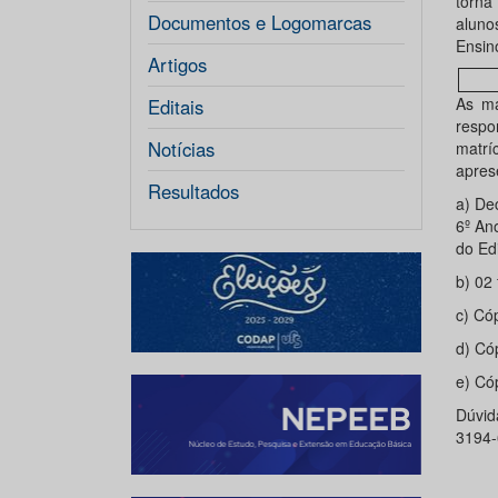
torna
Documentos e Logomarcas
aluno
Ensin
Artigos
As ma
Editais
respo
Notícias
matríc
apres
Resultados
a) De
6º An
do Ed
b) 02 
c) Có
d) Có
e) Có
Dúvid
3194-