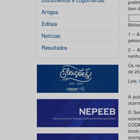
Documentos e Logomarcas
preli
item 
Artigos
Editais
Motiv
1 – A
Notícias
pesso
Resultados
2 – A
nenhu
Os re
de 202
Link:
A pub
ocorr
O Sor
ocorr
CODA
tendo
acomp