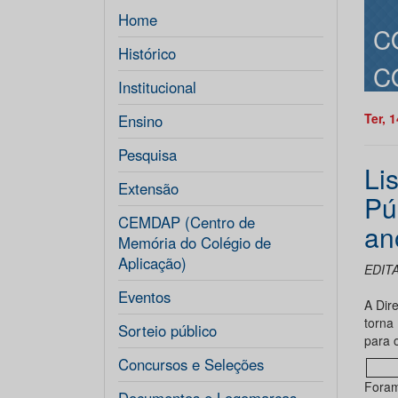
Home
C
Histórico
C
Institucional
Ter, 
Ensino
Pesquisa
Li
Extensão
Pú
CEMDAP (Centro de
an
Memória do Colégio de
Aplicação)
EDITA
Eventos
A Dir
torna
Sorteio público
para 
Concursos e Seleções
Foram