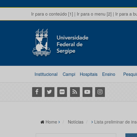
Ir para o conteúdo [1]
|
Ir para o menu [2]
|
Ir para a b
Institucional
Campi
Hospitais
Ensino
Pesqui
Facebook
Twitter
Flickr
RSS
Youtube
Instagram
Home
Notícias
Lista preliminar de i