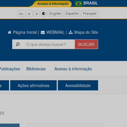
BRASIL
a+
a-
a
English
Español
Français
Página Inicial
|
WEBMAIL
|
Mapa do Site
Publicações
Bibliotecas
Acesso à informação
a
Ações afirmativas
Acessibilidade
023