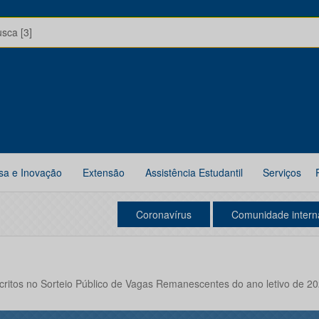
usca [3]
sa e Inovação
Extensão
Assistência Estudantil
Serviços
Coronavírus
Comunidade intern
nscritos no Sorteio Público de Vagas Remanescentes do ano letivo de 2