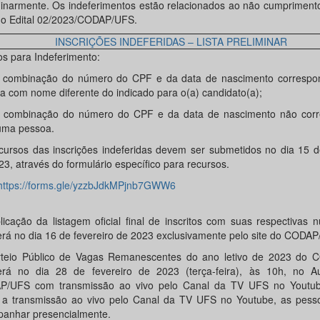
minarmente. Os indeferimentos estão relacionados ao não cumpriment
do Edital 02/2023/CODAP/UFS.
INSCRIÇÕES INDEFERIDAS – LISTA PRELIMINAR
os para Indeferimento:
 combinação do número do CPF e da data de nascimento corresp
a com nome diferente do indicado para o(a) candidato(a);
 combinação do número do CPF e da data de nascimento não cor
ma pessoa.
cursos das inscrições indeferidas devem ser submetidos no dia 15 d
3, através do formulário específico para recursos.
https://forms.gle/yzzbJdkMPjnb7GWW6
licação da listagem oficial final de inscritos com suas respectivas
erá no dia 16 de fevereiro de 2023 exclusivamente pelo site do CODA
teio Público de Vagas Remanescentes do ano letivo de 2023 do
erá no dia 28 de fevereiro de 2023 (terça-feira), às 10h, no Au
P/UFS com transmissão ao vivo pelo Canal da TV UFS no Youtu
 a transmissão ao vivo pelo Canal da TV UFS no Youtube, as pes
anhar presencialmente.