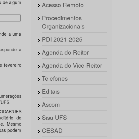
o de algum
Acesso Remoto
Procedimentos
Organizacionais
onde a uma
PDI 2021-2025
responde a
Agenda do Reitor
Agenda do Vice-Reitor
e fevereiro
Telefones
Editais
 numerações
P/UFS.
Ascom
 CODAP/UFS
Sisu UFS
ditório do
be. Mesmo
CESAD
soas podem