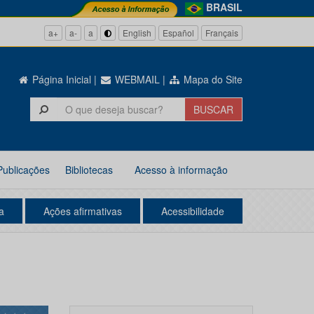
BRASIL
a+
a-
a
English
Español
Français
Página Inicial
|
WEBMAIL
|
Mapa do Site
Publicações
Bibliotecas
Acesso à informação
a
Ações afirmativas
Acessibilidade