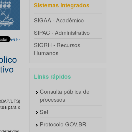
Sistemas integrados
SIGAA - Acadêmico
SIPAC - Administrativo
SIGRH - Recursos
Humanos
blico
tivo
Links rápidos
Consulta pública de
processos
CODAP/UFS)
itos
para o
Sei
Protocolo GOV.BR
ndeferidas.