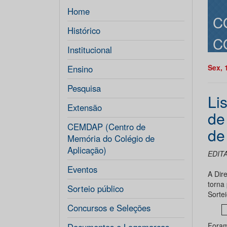
Home
C
Histórico
C
Institucional
Sex, 
Ensino
Pesquisa
Lis
Extensão
de
CEMDAP (Centro de
de
Memória do Colégio de
Aplicação)
EDITA
Eventos
A Dir
torna
Sorteio público
Sorte
Concursos e Seleções
Foram