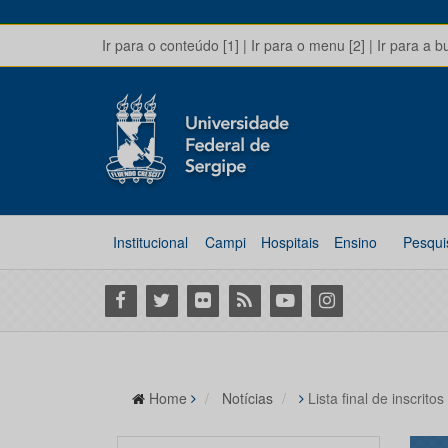
Ir para o conteúdo [1]
|
Ir para o menu [2]
|
Ir para a b
Institucional
Campi
Hospitais
Ensino
Pesqui
Facebook
Twitter
Flickr
RSS
Youtube
Instagram
Home
Notícias
Lista final de inscri