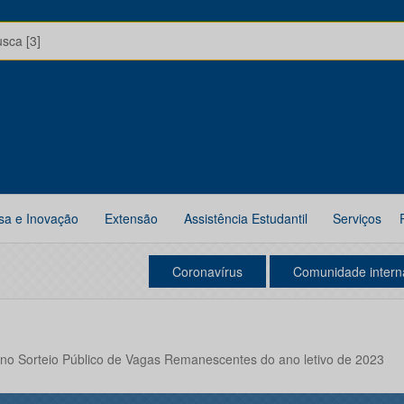
usca [3]
sa e Inovação
Extensão
Assistência Estudantil
Serviços
Coronavírus
Comunidade intern
tos no Sorteio Público de Vagas Remanescentes do ano letivo de 2023