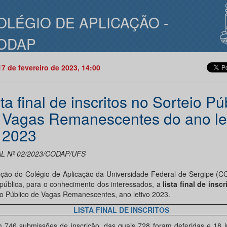
OLÉGIO DE APLICAÇÃO -
ODAP
17 de fevereiro de 2023, 14:00
ta final de inscritos no Sorteio Pú
 Vagas Remanescentes do ano le
 2023
L Nº 02/2023/CODAP/UFS
eção do Colégio de Aplicação da Universidade Federal de Sergipe (
 pública, para o conhecimento dos interessados, a
lista final de inscr
io Público de Vagas Remanescentes, ano letivo 2023.
LISTA FINAL DE INSCRITOS
 746 submissões de inscrição, das quais 728 foram deferidas e 18 i