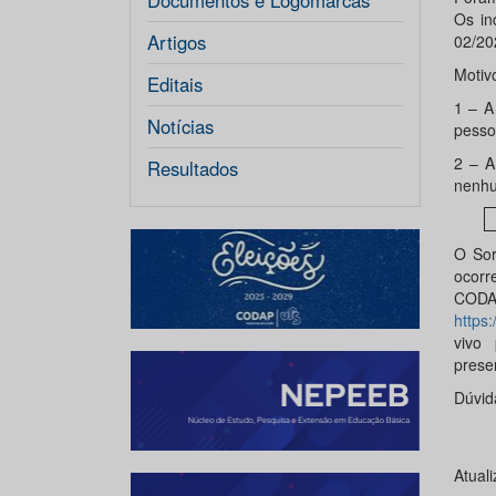
Documentos e Logomarcas
Os in
Artigos
02/2
Motiv
Editais
1 – A
Notícias
pesso
2 – A
Resultados
nenhu
O Sor
ocorr
CODA
https
vivo
prese
Dúvid
Atual