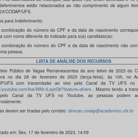
deferimentos estão relacionados ao não cumprimento de algum item
023/CODAP/UFS.
os para Indeferimento:
 combinação do número do CPF e da data de nascimento corresp
a com nome diferente do indicado para o(a) candidato(a);
 combinação do número do CPF e da data de nascimento não cor
ma pessoa.
LISTA DE ANÁLISE DOS RECURSOS
teio Público de Vagas Remanescentes do ano letivo de 2023 do
erá no dia 28 de fevereiro de 2023 (terça-feira), às 10h, no Au
P/UFS com transmissão ao vivo pelo Canal da TV UFS no 
://youtube.com/live/WNt-tLsybS8?feature=share
. Mesmo tendo a tran
 pelo Canal da TV UFS no Youtube, as pessoas podem a
ncialmente.
as devem ser tiradas pelo contato:
direcao.codap@academico.ufs.br
izado em: Sex, 17 de fevereiro de 2023, 14:09