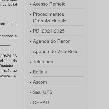
Acesso Remoto
 do Edital
Procedimentos
Organizacionais
onde a uma
PDI 2021-2025
responde a
Agenda do Reitor
Agenda do Vice-Reitor
 CODAP/UFS
Telefones
ditório do
Youtube -
smissão ao
Editais
companhar
Ascom
Sisu UFS
CESAD