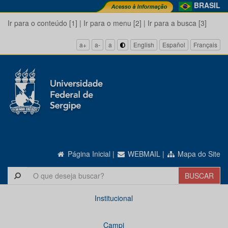
BRASIL
Ir para o conteúdo [1]
|
Ir para o menu [2]
|
Ir para a busca [3]
a+
a-
a
English
Español
Français
Página Inicial
|
WEBMAIL
|
Mapa do Site
Institucional
Campi