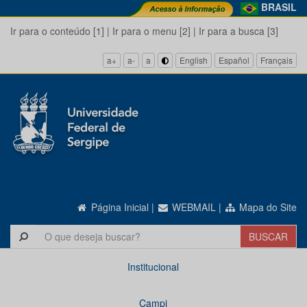
BRASIL
Ir para o conteúdo [1]
|
Ir para o menu [2]
|
Ir para a busca [3]
a+
a-
a
English
Español
Français
Página Inicial
|
WEBMAIL
|
Mapa do Site
Institucional
Campi