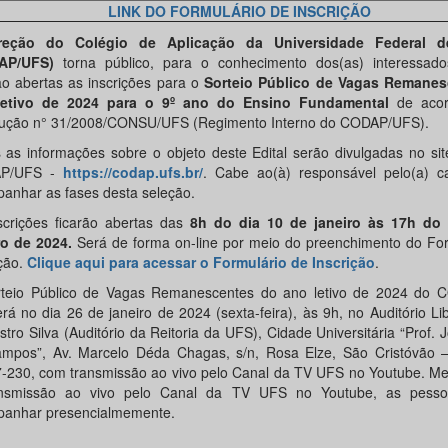
LINK DO FORMULÁRIO DE INSCRIÇÃO
reção do Colégio de Aplicação da Universidade Federal d
AP/UFS)
torna público, para o conhecimento dos(as) interessado
ão abertas as inscrições para o
Sorteio Público de Vagas Remanes
letivo de 2024 para o 9º ano do Ensino Fundamental
de aco
ução n° 31/2008/CONSU/UFS (Regimento Interno do CODAP/UFS).
 as informações sobre o objeto deste Edital serão divulgadas no site
P/UFS -
https://codap.ufs.br/
. Cabe ao(à) responsável pelo(a) ca
anhar as fases desta seleção.
scrições ficarão abertas das
8h do dia 10 de janeiro às 17h do
ro de 2024.
Será de forma on-line por meio do preenchimento do For
ição.
Clique aqui para acessar o Formulário de Inscrição
.
teio Público de Vagas Remanescentes do ano letivo de 2024 do
erá no dia 26 de janeiro de 2024 (sexta-feira), às 9h, no Auditório Li
tro Silva (Auditório da Reitoria da UFS), Cidade Universitária “Prof. J
mpos”, Av. Marcelo Déda Chagas, s/n, Rosa Elze, São Cristóvão 
-230, com transmissão ao vivo pelo Canal da TV UFS no Youtube. M
ansmissão ao vivo pelo Canal da TV UFS no Youtube, as pess
anhar presencialmemente.