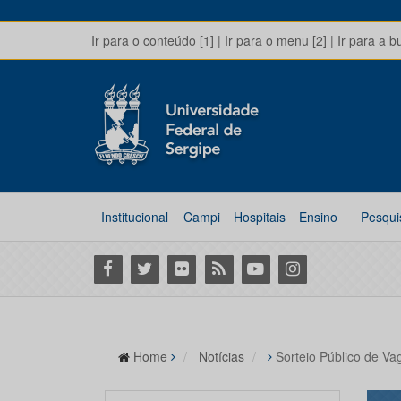
Ir para o conteúdo [1]
|
Ir para o menu [2]
|
Ir para a b
Institucional
Campi
Hospitais
Ensino
Pesqui
Facebook
Twitter
Flickr
RSS
Youtube
Instagram
Home
Notícias
Sorteio Público de V