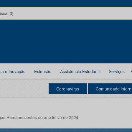
usca [3]
sa e Inovação
Extensão
Assistência Estudantil
Serviços
Coronavírus
Comunidade intern
agas Remanescentes do ano letivo de 2024