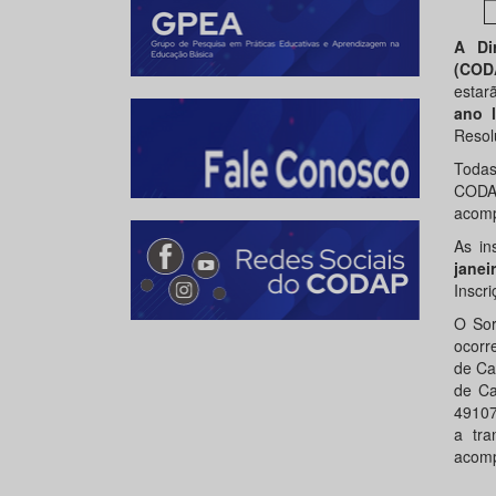
A Di
(COD
estar
ano 
Resol
Todas
CODA
acomp
As in
janei
Inscr
O Sor
ocorr
de Cas
de Ca
49107
a tr
acomp