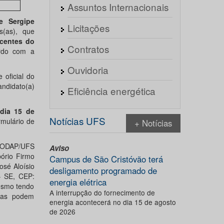
Assuntos Internacionais
e Sergipe
Licitações
s(as), que
centes do
Contratos
rdo com a
Ouvidoria
 oficial do
ndidato(a)
Eficiência energética
 dia 15 de
Notícias UFS
mulário de
+ Notícias
 CODAP/UFS
Aviso
bório Firmo
Campus de São Cristóvão terá
osé Aloísio
desligamento programado de
– SE, CEP:
energia elétrica
esmo tendo
A interrupção do fornecimento de
oas podem
energia acontecerá no dia 15 de agosto
de 2026