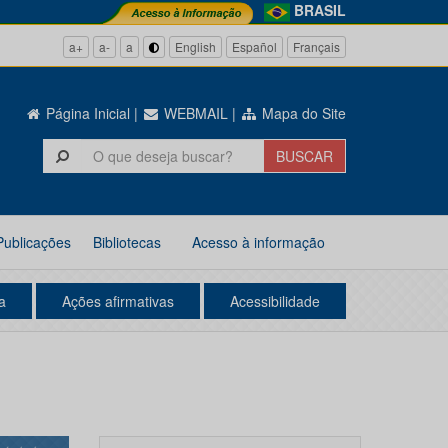
BRASIL
a+
a-
a
English
Español
Français
Página Inicial
|
WEBMAIL
|
Mapa do Site
Publicações
Bibliotecas
Acesso à informação
a
Ações afirmativas
Acessibilidade